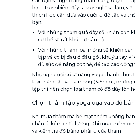
Các bạn sẽ nghĩ rằng thảm càng dày thì tậ
hơn. Tuy nhiên, đây là suy nghĩ sai lầm, vi
thích hợp cần dựa vào cường độ tập và thờ
bạn.
Với những thảm quá dày sẽ khiến bạn 
cơ thể sẽ rất khó giữ cân bằng.
Với những thảm loại mỏng sẽ khiến bạn
tập và có bị đau ở đầu gối, khuỷu tay, v
đủ sức để nâng cơ thể, để tập các động
Những người có kĩ năng yoga thành thục 
loại thảm tập yoga mỏng (3-5mm), nhưng 
tập thì nên chọn loại thảm có độ dày lớn h
Chọn thảm tập yoga dựa vào độ bằ
Khi mua thảm mà bề mặt thảm không bằn
chắn là kém chất lượng. Khi mua thảm bạn 
và kiểm tra độ bằng phẳng của thảm.