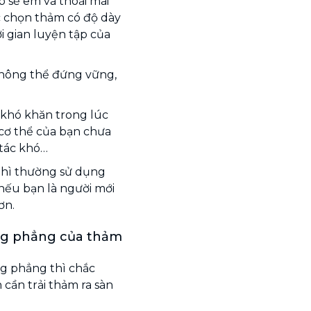
p sẽ êm và thoải mái
ệc chọn thảm có độ dày
i gian luyện tập của
không thể đứng vững,
 khó khăn trong lúc
ì cơ thể của bạn chưa
 tác khó…
thì thường sử dụng
nếu bạn là người mới
ơn.
ng phẳng của thảm
g phẳng thì chắc
cần trải thảm ra sàn