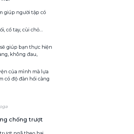
 giúp người tập có
, cổ tay, cùi chỏ…
 sẽ giúp bạn thực hiện
àng, không đau,
uyện của mình mà lựa
m có độ đàn hồi càng
yoga
ng chống trượt
trượt ngã theo hai