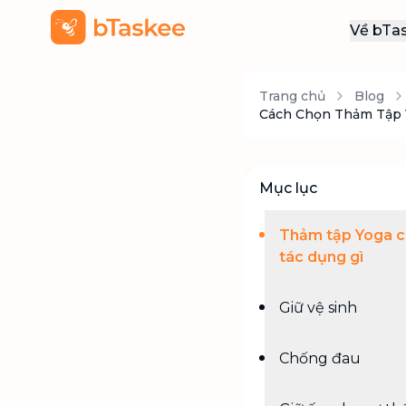
Về bTa
Giới
Trang chủ
Blog
Thôn
Cách Chọn Thảm Tập 
Khu
Tuy
Mục lục
Liên
Thảm tập Yoga 
tác dụng gì
Giữ vệ sinh
Chống đau