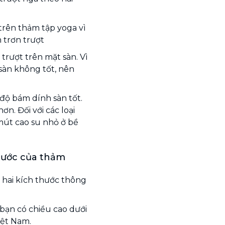
 trên thảm tập yoga vì
m trơn trượt
 trượt trên mặt sàn. Vì
sàn không tốt, nên
ộ bám dính sàn tốt.
n. Đối với các loại
út cao su nhỏ ở bề
hước của thảm
 hai kích thước thông
bạn có chiều cao dưới
iệt Nam.