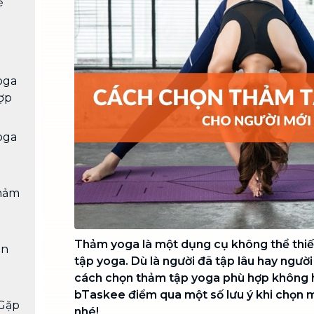
ể
Chuyển nhà trọn gói, không lo dọn
dẹp nơi đi nơi đến
Vệ sinh công nghiệp
NEW
Vệ sinh chuyên nghiệp cho văn
oga
phòng, nhà xưởng, công trình lớn
ợp
oga
hảm
Thảm yoga là một dụng cụ không thể thi
ên
tập yoga. Dù là người đã tập lâu hay người 
cách chọn thảm tập yoga phù hợp không 
bTaskee điểm qua một số lưu ý khi chọn 
Gặp
nhé!