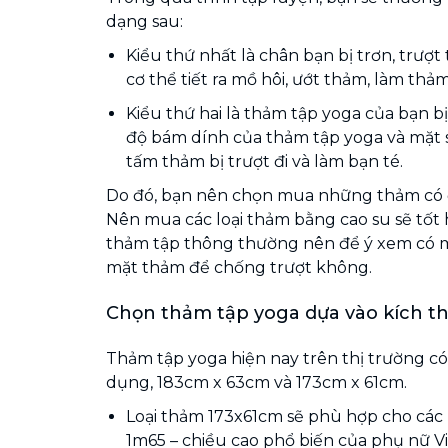
dạng sau:
Kiểu thứ nhất là chân bạn bị trơn, trượt
cơ thể tiết ra mồ hôi, ướt thảm, làm thả
Kiểu thứ hai là thảm tập yoga của bạn bị
độ bám dính của thảm tập yoga và mặt 
tấm thảm bị trượt đi và làm bạn té.
Do đó, bạn nên chọn mua những thảm có đ
Nên mua các loại thảm bằng cao su sẽ tốt hơ
thảm tập thông thường nên để ý xem có m
mặt thảm để chống trượt không.
Chọn thảm tập yoga dựa vào kích t
Thảm tập yoga hiện nay trên thị trường có
dụng, 183cm x 63cm và 173cm x 61cm.
Loại thảm 173x61cm sẽ phù hợp cho các 
1m65 – chiều cao phổ biến của phụ nữ V