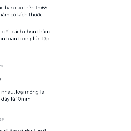
c bạn cao trên 1m65,
thảm có kích thước
i biết cách chọn thảm
an toàn trong lúc tập,
ga
m
nhau, loại mỏng là
 dày là 10mm.
ga