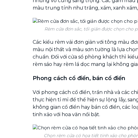
nhưng vô cùng sang trọng. Các gam màu 
màu trung tính như trắng, xám, xanh xám
Rèm cửa đơn sắc, tối giản được chọn cho p
Các kiểu rèm vải đơn giản với tông màu đơ
màu nội thất và màu sơn tường là lựa chọn
chuẩn. Đối với cửa sổ phòng khách thì kiể
rèm sáo hay rèm lá dọc mang lại không gian
Phong cách cổ điển, bán cổ điển
Với phong cách cổ điển, trần nhà và các chi
thực hiện tỉ mỉ để thể hiện sự lộng lẫy, sa
không gian cổ điển hay bán cổ điển, các lo
tinh xảo với hoa văn nổi bật.
Chọn rèm cửa có họa tiết tinh xảo cho phò