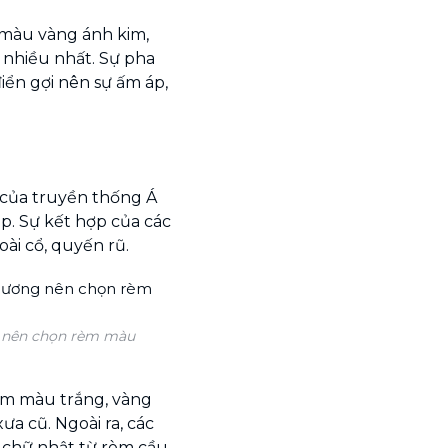
màu vàng ánh kim,
 nhiều nhất. Sự pha
iển gợi nên sự ấm áp,
 của truyền thống Á
. Sự kết hợp của các
ài cổ, quyến rũ.
 nên chọn rèm màu
gam màu trắng, vàng
ưa cũ. Ngoài ra, các
h chữ nhật từ rèm cầu