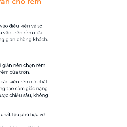
 văn cho rèm
ào điều kiện và sở
oa văn trên rèm cửa
ng gian phòng khách.
tối giản nên chọn rèm
rèm cửa trơn.
các kiểu rèm có chất
ông tạo cảm giác nặng
được chiều sâu, không