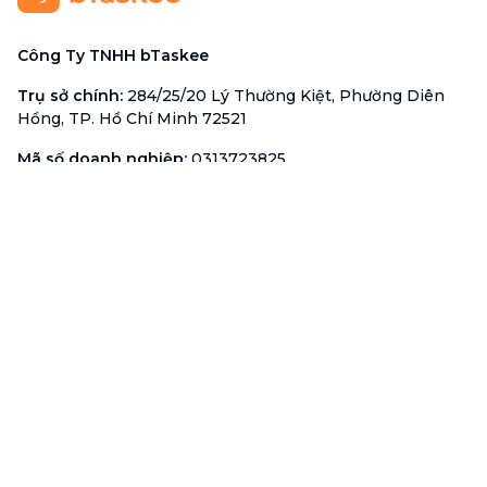
Công Ty TNHH bTaskee
Trụ sở chính
:
284/25/20 Lý Thường Kiệt, Phường Diên
Hồng, TP. Hồ Chí Minh 72521
Mã số doanh nghiệp
:
0313723825
Đại Diện Công Ty
:
Ông Đỗ Đắc Nhân Tâm
Chức vụ
:
Giám Đốc
Hotline
:
1900 636 736
Hỗ trợ khách hàng
:
support@btaskee.com
Hỗ trợ doanh nghiệp
:
btaskee4biz.vn@btaskee.com
Việt Nam
Hỗ trợ
Liên hệ
Khiếu nại