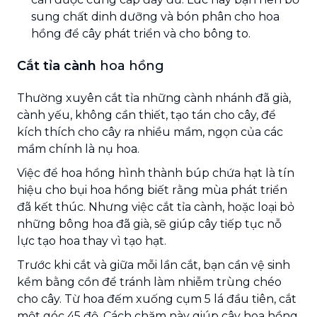
sung chất dinh dưỡng và bón phân cho hoa
hồng để cây phát triển và cho bông to.
Cắt tỉa cành
hoa hồng
Thường xuyên cắt tỉa những cành nhánh đã già,
cành yếu, không cần thiết, tạo tán cho cây, để
kích thích cho cây ra nhiều mầm, ngọn của các
mầm chính là nụ hoa.
Việc để hoa hồng hình thành búp chứa hạt là tín
hiệu cho bụi hoa hồng biết rằng mùa phát triển
đã kết thúc. Nhưng việc cắt tỉa cành, hoặc loại bỏ
những bông hoa đã già, sẽ giúp cây tiếp tục nỗ
lực tạo hoa thay vì tạo hạt.
Trước khi cắt và giữa mỗi lần cắt, bạn cần vệ sinh
kềm bằng cồn để tránh làm nhiễm trùng chéo
cho cây. Từ hoa đếm xuống cụm 5 lá đầu tiên, cắt
một góc 45 độ. Cách chăm này giúp cây hoa hồng