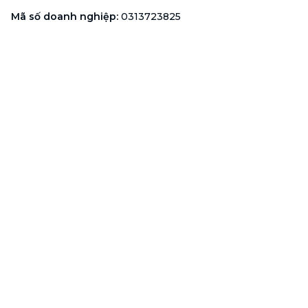
Mã số doanh nghiệp
:
0313723825
Đại Diện Công Ty
:
Ông Đỗ Đắc Nhân Tâm
Chức vụ
:
Giám Đốc
Hotline
:
1900 636 736
Hỗ trợ khách hàng
:
support@btaskee.com
Hỗ trợ doanh nghiệp
:
btaskee4biz.vn@btaskee.com
Việt Nam
Hỗ trợ
Liên hệ
Khiếu nại
Công ty