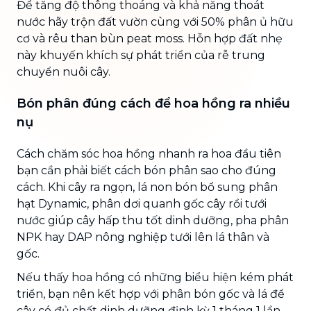
Để tăng độ thông thoáng và khả năng thoát
nước hãy trộn đất vườn cùng với 50% phân ủ hữu
cơ và rêu than bùn peat moss. Hỗn hợp đất nhẹ
này khuyến khích sự phát triển của rễ trung
chuyển nuôi cây.
Bón phân đúng cách để hoa hồng ra nhiều
nụ
Cách chăm sóc hoa hồng nhanh ra hoa đầu tiên
bạn cần phải biết cách bón phân sao cho đúng
cách. Khi cây ra ngọn, lá non bón bổ sung phân
hạt Dynamic, phân dơi quanh gốc cây rồi tưới
nước giúp cây hấp thu tốt dinh dưỡng, pha phân
NPK hay DAP nông nghiệp tưới lên lá thân và
gốc.
Nếu thấy hoa hồng có những biểu hiện kém phát
triển, bạn nên kết hợp với phân bón gốc và lá để
cây có đủ chất dinh dưỡng định kỳ 1 tháng 1 lần.