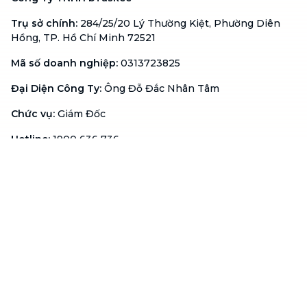
Trụ sở chính
:
284/25/20 Lý Thường Kiệt, Phường Diên
Hồng, TP. Hồ Chí Minh 72521
Mã số doanh nghiệp
:
0313723825
Đại Diện Công Ty
:
Ông Đỗ Đắc Nhân Tâm
Chức vụ
:
Giám Đốc
Hotline
:
1900 636 736
Hỗ trợ khách hàng
:
support@btaskee.com
Hỗ trợ doanh nghiệp
:
btaskee4biz.vn@btaskee.com
Việt Nam
Hỗ trợ
Liên hệ
Khiếu nại