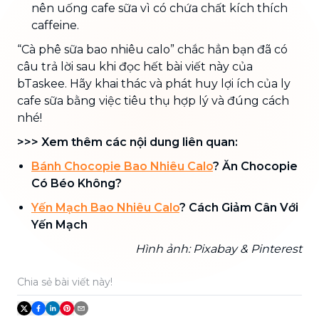
nên uống cafe sữa vì có chứa chất kích thích
caffeine.
“Cà phê sữa bao nhiêu calo” chắc hẳn bạn đã có
câu trả lời sau khi đọc hết bài viết này của
bTaskee. Hãy khai thác và phát huy lợi ích của ly
cafe sữa bằng việc tiêu thụ hợp lý và đúng cách
nhé!
>>> Xem thêm các nội dung liên quan:
Bánh Chocopie Bao Nhiêu Calo
? Ăn Chocopie
Có Béo Không?
Yến Mạch Bao Nhiêu Calo
? Cách Giảm Cân Với
Yến Mạch
Hình ảnh: Pixabay & Pinterest
Chia sẻ bài viết này!