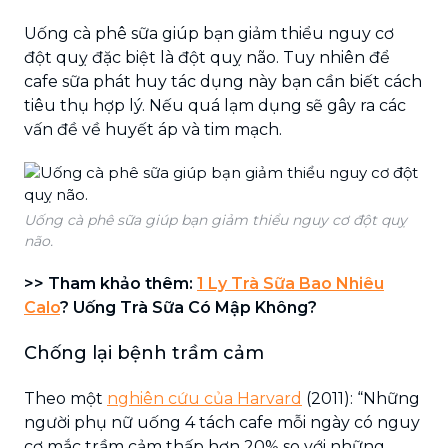
Uống cà phê sữa giúp bạn giảm thiểu nguy cơ
đột quỵ đặc biệt là đột quỵ não. Tuy nhiên để
cafe sữa phát huy tác dụng này bạn cần biết cách
tiêu thụ hợp lý. Nếu quá lạm dụng sẽ gây ra các
vấn đề về huyết áp và tim mạch.
Uống cà phê sữa giúp bạn giảm thiểu nguy cơ đột quỵ
não.
>> Tham khảo thêm:
1 Ly Trà Sữa Bao Nhiêu
Calo
? Uống Trà Sữa Có Mập Không?
Chống lại bệnh trầm cảm
Theo một
nghiên cứu của Harvard
(2011): “Những
người phụ nữ uống 4 tách cafe mỗi ngày có nguy
cơ mắc trầm cảm thấp hơn 20% so với những