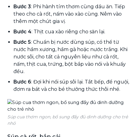
Bước 3
: Phi hành tím thơm cùng dầu ăn. Tiếp
theo cho cà rốt, nấm vào xào cùng. Nêm vào
thêm một chút gia vị.
Bước 4
: Thịt cua xào riêng cho săn lại.
Bước 5
: Chuẩn bị nước dùng súp, có thể từ
nước hầm xương, hầm gà hoặc nước trắng. Khi
nước sôi, cho tất cả nguyên liệu như cà rốt,
nấm, thịt cua, trứng, bột bắp vào nồi và khuấy
đều.
Bước 6
: Đợi khi nồi súp sôi lại. Tắt bếp, để nguội,
đơm ra bát và cho bé thưởng thức thôi nhé.
Súp cua thơm ngon, bổ sung đầy đủ dinh dưỡng cho trẻ
nhỏ
Súp cà rốt, bắp cải