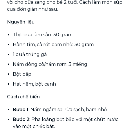
vời cho bữa sáng cho bé 2 tuổi. Cách làm món súp
cua đơn giản như sau.
Nguyên liệu
Thịt cua làm sẵn: 30 gram
Hành tím, cà rốt băm nhỏ: 30 gram
1 quả trứng gà
Nấm đông cô/nấm rơm: 3 miếng
Bột bắp
Hạt nêm, bột canh
Cách chế biến
Bước 1
: Nấm ngâm sơ, rửa sạch, băm nhỏ.
Bước 2
: Pha loãng bột bắp với một chút nước
vào một chiếc bát.