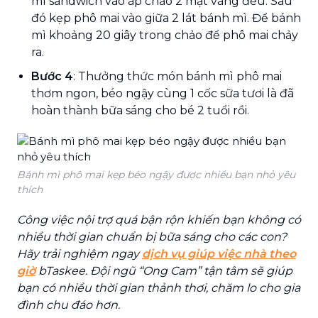
mì sandwich vào áp chảo 2 mặt vàng đều. Sau
đó kẹp phô mai vào giữa 2 lát bánh mì. Để bánh
mì khoảng 20 giây trong chảo để phô mai chảy
ra.
Bước 4
: Thưởng thức món bánh mì phô mai
thơm ngon, béo ngậy cùng 1 cốc sữa tươi là đã
hoàn thành bữa sáng cho bé 2 tuổi rồi.
Bánh mì phô mai kẹp béo ngậy được nhiều bạn nhỏ yêu
thích
Công việc nội trợ quá bận rộn khiến bạn không có
nhiều thời gian chuẩn bị bữa sáng cho các con?
Hãy trải nghiệm ngay
dịch vụ giúp việc nhà theo
giờ
bTaskee. Đội ngũ “Ong Cam” tận tâm sẽ giúp
bạn có nhiều thời gian thảnh thơi, chăm lo cho gia
đình chu đáo hơn.