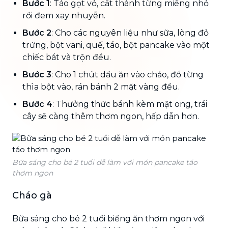
Bước 1
: Táo gọt vỏ, cắt thành từng miếng nhỏ
rồi đem xay nhuyễn.
Bước 2
: Cho các nguyên liệu như sữa, lòng đỏ
trứng, bột vani, quế, táo, bột pancake vào một
chiếc bát và trộn đều.
Bước 3
: Cho 1 chút dầu ăn vào chảo, đổ từng
thìa bột vào, rán bánh 2 mặt vàng đều.
Bước 4
: Thưởng thức bánh kèm mật ong, trái
cây sẽ càng thêm thơm ngon, hấp dẫn hơn.
Bữa sáng cho bé 2 tuổi dễ làm với món pancake táo
thơm ngon
Cháo gà
Bữa sáng cho bé 2 tuổi biếng ăn thơm ngon với