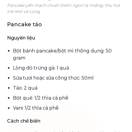
Pancake yến mạch chuối thơm ngon lạ miệng, thu hút
trẻ nhỏ vô cùng
Pancake táo
Nguyên liệu
Bột bánh pancake/bột mì thông dụng: 50
gram
Lòng đỏ trứng gà: 1 quả
Sữa tươi hoặc sữa công thức: 50ml
Táo: 2 quả
Bột quế: 1/2 thìa cà phê
Vani: 1/2 thìa cà phê
Cách chế biến