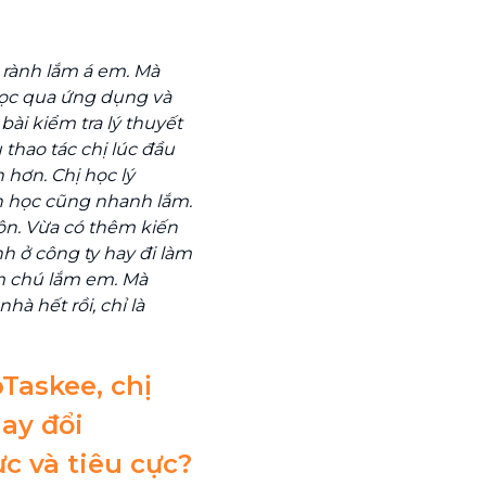
a rành lắm á em. Mà
học qua ứng dụng và
ài kiểm tra lý thuyết
 thao tác chị lúc đầu
 hơn. Chị học lý
ên học cũng nhanh lắm.
ôn. Vừa có thêm kiến
nh ở công ty hay đi làm
ăm chú lắm em. Mà
hà hết rồi, chỉ là
bTaskee, chị
ay đổi
c và tiêu cực?