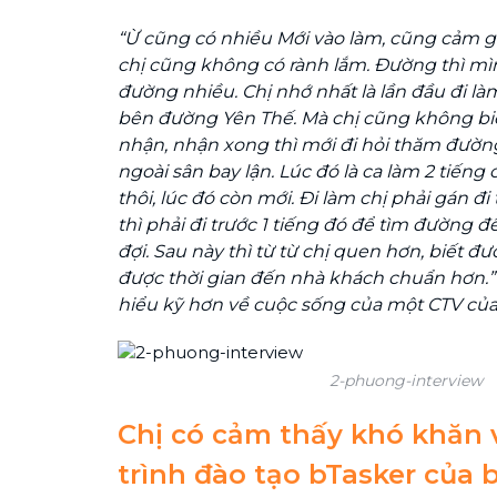
“Ừ cũng có nhiều
Mới vào làm, cũng cảm giá
chị cũng không có rành lắm.
Đường thì mì
đường nhiều. Chị nhớ nhất là lần đầu đi là
bên đường Yên Thế. Mà chị cũng không b
nhận, nhận xong thì mới đi hỏi thăm đường 
ngoài sân bay lận.
Lúc đó là ca làm 2 tiếng
thôi, lúc đó còn mới. Đi làm chị phải gán đi
thì phải đi trước 1 tiếng đó để tìm đường 
đợi.
Sau này thì từ từ chị quen hơn, biết đ
được thời gian đến nhà khách chuẩn hơn.”
hiểu kỹ hơn về cuộc sống của một CTV củ
2-phuong-interview
Chị có cảm thấy khó khăn 
trình đào tạo bTasker của 