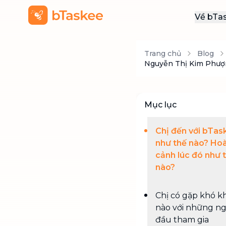
Về bTa
Giới
Trang chủ
Blog
Thôn
Nguyễn Thị Kim Phượn
Khu
Tuy
Mục lục
Liên
Chị đến với bTas
như thế nào? Ho
cảnh lúc đó như 
nào?
Chị có gặp khó k
nào với những n
đầu tham gia