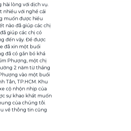
ài lòng với dịch vụ.
t nhiều với nghề cái
ng muốn được hiểu
t nào đã giúp các chị
đã giúp các chị có
ng đến vậy. Để được
e đã xin một buổi
ng đã có gắn bó khá
Kim Phượng, một chị
đường 2 năm từ tháng
 Phượng vào một buổi
ình Tân, TP.HCM. Khu
 xe cộ nhộn nhịp của
ợc sự khao khát muốn
chung của chúng tôi.
ểu về thông tin cũng