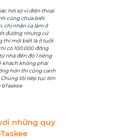
c hơi sợ vì điện thoại
nh cũng chưa biết
m, chị nhận ca làm ở
iết đường nhưng cứ
thì mới biết là ở tuốt
 chỉ có 100.000 đồng
 từ nhà đến đó 1 tiếng
để khách không phải
ường hơn thì cũng canh
Chúng tôi tiếp tục tìm
a bTaskee
với những quy
bTaskee