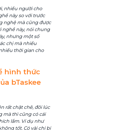
i, nhiều người cho
hề này so với trước
công nghệ mà cũng được
ới nghề này, nói chung
ày, nhưng một số
các chị mà nhiều
nhiều thời gian cho
ề hình thức
của bTaskee
n rất chặt chẽ, đôi lúc
 mà thì cũng có cái
hích lắm. Ví dụ như
hông tốt. Có vài chị bị