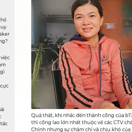
Chuyển nhà trọn gói, không lo dọn
dẹp nơi đi nơi đến
khó
Vệ sinh công nghiệp
NEW
quy
Vệ sinh chuyên nghiệp cho văn
asker
phòng, nhà xưởng, công trình lớn
ng?
 việc
cảm
gì
 cực
ài
Quả thật, khi nhắc đến thành công của b
c
thì công lao lớn nhất thuộc về các CTV ch
 tác
Chính nhưng sự chăm chỉ và chịu khó của 