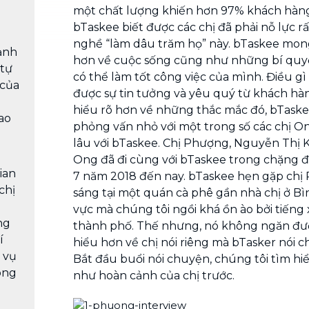
một chất lượng khiến hơn 97% khách hàng h
bTaskee biết được các chị đã phải nỗ lực rấ
nghề “làm dâu trăm họ” này. bTaskee mo
rảnh
hơn về cuộc sống cũng như những bí quyế
 tự
có thể làm tốt công việc của mình. Điều gì 
 của
được sự tin tưởng và yêu quý từ khách hà
hiểu rõ hơn về những thắc mắc đó, bTaske
ao
phỏng vấn nhỏ với một trong số các chị O
lâu với bTaskee. Chị Phượng, Nguyễn Thị 
Ong đã đi cùng với bTaskee trong chặng 
ian
7 năm 2018 đến nay. bTaskee hẹn gặp chị
chị
sáng tại một quán cà phê gần nhà chị ở B
vực mà chúng tôi ngồi khá ồn ào bởi tiếng
ng
thành phố. Thế nhưng, nó không ngăn đư
í
hiểu hơn về chị nói riêng mà bTasker nói 
 vụ
Bắt đầu buổi nói chuyện, chúng tôi tìm hi
òng
như hoàn cảnh của chị trước.