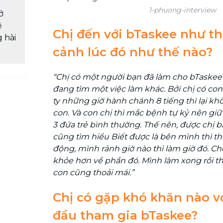
1-phuong-interview
ở
ẽ
Chị đến với bTaskee như t
 hài
cảnh lúc đó như thế nào?
“Chị có một người bạn đã làm cho bTaskee 
đang tìm một việc làm khác. Bởi chị có co
ty những giờ hành chánh 8 tiếng thì lại khô
con. Và con chị thì mắc bệnh tự kỷ nên giữ 
3 đứa trẻ bình thường.
Thế nên, được chị bạ
cũng tìm hiểu
Biết được là bên mình thì t
động, mình rảnh giờ nào thì làm giờ đó. Cho
khỏe hơn về phần đó. Mình làm xong rồi thì
con cũng thoải mái.”
Chị có gặp khó khăn nào 
đầu tham gia bTaskee?