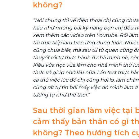
không?
“Nói chung thì về điện thoại chị cũng chư
hầu như những bài kỹ năng bọn chị đều 
xem thêm các video trên Youtube. Rồi làm b
thì trực tiếp làm trên ứng dụng luôn. Nhiều
cũng chưa biết, mà sau từ từ quen cũng ổn
thuyết rồi tự thực hành ở nhà mình nè, n
Kiểu vừa học vừa làm cho nhà mình thử lu
thức và giúp nhớ lâu nữa. Lần test thực hà
ca thử việc lúc đó chị cũng hơi lo, làm ch
cũng rất tự tin bởi mấy việc đó mình làm ở n
tương tự như thế thôi.”
Sau thời gian làm việc tại 
cảm thấy bản thân có gì th
không? Theo hướng tích cự