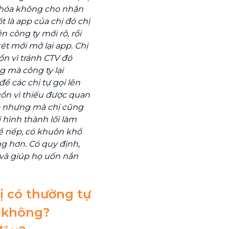
 khóa không cho nhận
 là app của chị đó chị
n công ty mới rõ, rồi
xét mới mở lại app. Chị
n vì tránh CTV đó
g mà công ty lại
để các chị tự gọi lên
buồn vì thiếu được quan
o nhưng mà chị cũng
 hình thành lối làm
nề nếp, có khuôn khổ
ng hơn. Có quy định,
 và giúp họ uốn nắn
hị có thường tự
 không?