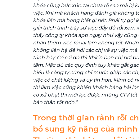
khóa cũng bức xúc, tại chưa rõ sao mà bị
việc. Khi mà khách hàng đánh giá không tốt
khóa liền mà hong biết gì hết. Phải tự gọi lê
giải thích trình bày sự việc đầy đủ rồi xem 
thấy công ty khóa app ngay như vậy cũng ổ
nhận thêm việc rồi lại làm không tốt. Nhưn
không liên hệ để hỏi các chị về sự việc mà 
trình bày. Có cái đó thì khiến bọn chị hơi 
tâm.
Mặc dù các quy định tuy khác gắt ga
hiểu là công ty cũng chỉ muốn giúp các chị
việc có chất lượng và uy tín hơn. Mình có 
thì làm việc cũng khiến khách hàng hài lò
có xử phạt thì mới lọc được những CTV tốt
bản thân tốt hơn.”
Trong thời gian rảnh rỗi c
bổ sung kỹ năng của mình