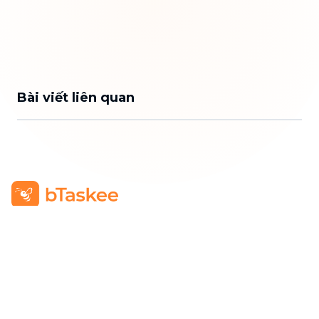
Bài viết liên quan
Công Ty TNHH bTaskee
Trụ sở chính
:
284/25/20 Lý Thường Kiệt, Phường Diên
Hồng, TP. Hồ Chí Minh 72521
Mã số doanh nghiệp
:
0313723825