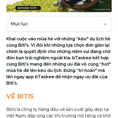
Mục lục
Khai cuộc vào mùa hè với những “kèo" du lịch hè
cùng Biti's. Vì đôi khi những lựa chọn đơn giản lại
chính là quyết định cho những niềm vui đang chờ
đón bạn trải nghiệm ngoài kia. bTaskee kết hợp
cùng Biti’s mang đến những ưu đãi vô cùng “hot"
mùa hè để lên kèo du lịch. Đừng “trì hoãn" mà
lên ngay app bTaskee để nhận ngay ưu đãi của
Biti’s.
VỀ BITIS
Biti's là công ty hàng đầu về sản xuất giày dép tại
Việt Nam, đáp ứng các thị trường nổi tiếng và khó