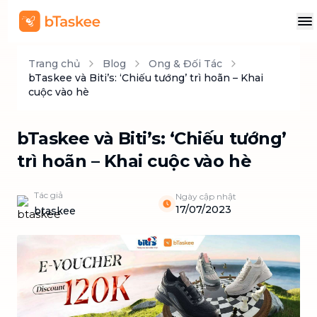
Trang chủ
Blog
Ong & Đối Tác
bTaskee và Biti’s: ‘Chiếu tướng’ trì hoãn – Khai
cuộc vào hè
bTaskee và Biti’s: ‘Chiếu tướng’
trì hoãn – Khai cuộc vào hè
Tác giả
Ngày cập nhật
17/07/2023
btaskee