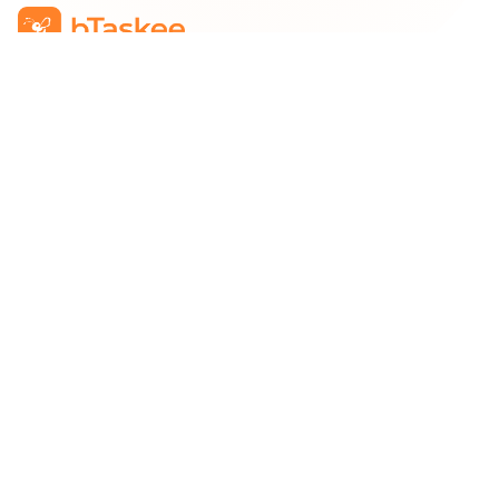
Công Ty TNHH bTaskee
Trụ sở chính
:
284/25/20 Lý Thường Kiệt, Phường Diên
Hồng, TP. Hồ Chí Minh 72521
Mã số doanh nghiệp
:
0313723825
Đại Diện Công Ty
:
Ông Đỗ Đắc Nhân Tâm
Chức vụ
:
Giám Đốc
Hotline
:
1900 636 736
Hỗ trợ khách hàng
:
support@btaskee.com
Hỗ trợ doanh nghiệp
:
btaskee4biz.vn@btaskee.com
Việt Nam
Hỗ trợ
Liên hệ
Khiếu nại