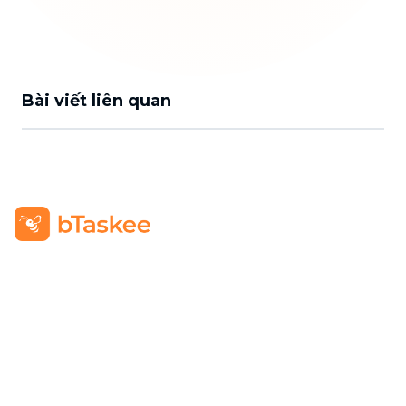
Bài viết liên quan
Công Ty TNHH bTaskee
Trụ sở chính
:
284/25/20 Lý Thường Kiệt, Phường Diên
Hồng, TP. Hồ Chí Minh 72521
Mã số doanh nghiệp
:
0313723825
Đại Diện Công Ty
:
Ông Đỗ Đắc Nhân Tâm