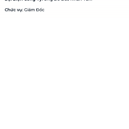
Chức vụ
:
Giám Đốc
Hotline
:
1900 636 736
Hỗ trợ khách hàng
:
support@btaskee.com
Hỗ trợ doanh nghiệp
:
btaskee4biz.vn@btaskee.com
Việt Nam
Hỗ trợ
Liên hệ
Khiếu nại
Công ty
Về bTaskee
Liên hệ
Tuyển dụng
Câu chuyện người giúp