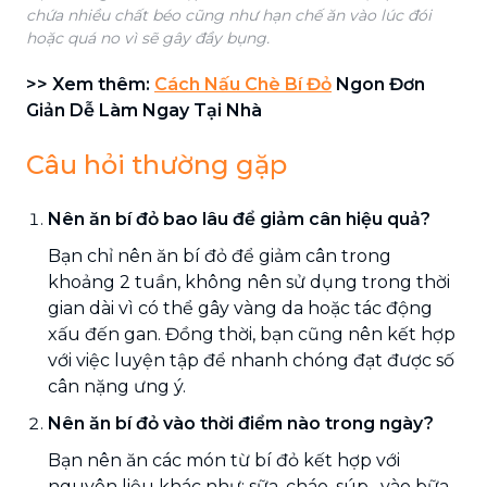
chứa nhiều chất béo cũng như hạn chế ăn vào lúc đói
hoặc quá no vì sẽ gây đầy bụng.
>> Xem thêm:
Cách Nấu Chè Bí Đỏ
Ngon Đơn
Giản Dễ Làm Ngay Tại Nhà
Câu hỏi thường gặp
Nên ăn bí đỏ bao lâu để giảm cân hiệu quả?
Bạn chỉ nên ăn bí đỏ để giảm cân trong
khoảng 2 tuần, không nên sử dụng trong thời
gian dài vì có thể gây vàng da hoặc tác động
xấu đến gan. Đồng thời, bạn cũng nên kết hợp
với việc luyện tập để nhanh chóng đạt được số
cân nặng ưng ý.
Nên ăn bí đỏ vào thời điểm nào trong ngày?
Bạn nên ăn các món từ bí đỏ kết hợp với
nguyên liệu khác như: sữa, cháo, súp,...vào bữa