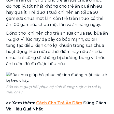
tuy nhiên cần chú ý cho trẻ ăn sữa chua ở mức
độ hợp lý, tốt nhất không cho trẻ ăn quá nhiều
hay quá ít. Trẻ dưới 1 tuổi chỉ nên ăn tối đa 50
gam sữa chua một lần, còn trẻ trên 1 tuổi có thể
ăn 100 gam sữa chua một lần và ăn hàng ngày.
Đồng thời, chỉ nên cho trẻ ăn sữa chua sau bữa ăn
1-2 giờ. Vì lúc này dạ dày co bóp mạnh, độ pH
tăng tạo điều kiện cho lợi khuẩn trong sữa chua
hoạt động. Hơn nữa ở thời điểm này nếu ăn sữa
chua, trẻ cũng sẽ không bị chướng bụng vì thức
ăn trước đó đã được tiêu hóa.
Sữa chua giúp hồi phục hệ sinh đường ruột của trẻ bị
tiêu chảy.
>> Xem thêm:
Cách Cho Trẻ Ăn Dặm
Đúng Cách
Và Hiệu Quả Nhất