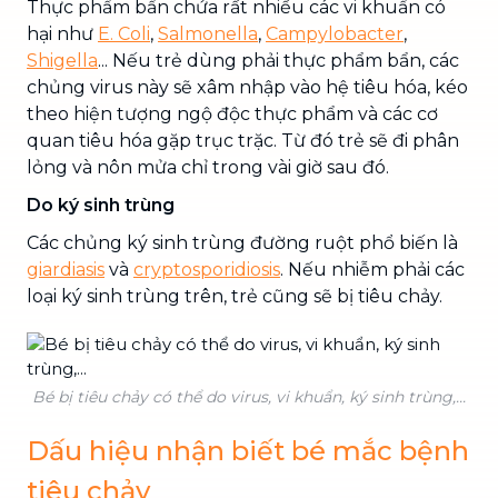
Thực phẩm bẩn chứa rất nhiều các vi khuẩn có
hại như
E. Coli
,
Salmonella
,
Campylobacter
,
Shigella
... Nếu trẻ dùng phải thực phẩm bẩn, các
chủng virus này sẽ xâm nhập vào hệ tiêu hóa, kéo
theo hiện tượng ngộ độc thực phẩm và các cơ
quan tiêu hóa gặp trục trặc. Từ đó trẻ sẽ đi phân
lỏng và nôn mửa chỉ trong vài giờ sau đó.
Do ký sinh trùng
Các chủng ký sinh trùng đường ruột phổ biến là
giardiasis
và
cryptosporidiosis
. Nếu nhiễm phải các
loại ký sinh trùng trên, trẻ cũng sẽ bị tiêu chảy.
Bé bị tiêu chảy có thể do virus, vi khuẩn, ký sinh trùng,...
Dấu hiệu nhận biết bé mắc bệnh
tiêu chảy