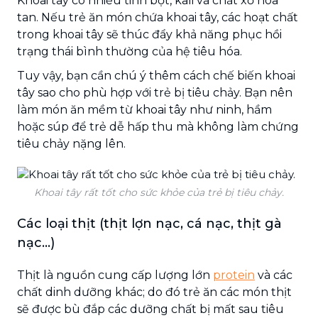
Khoai tây có nhiều tinh bột, kali và chất xơ hòa
tan. Nếu trẻ ăn món chứa khoai tây, các hoạt chất
trong khoai tây sẽ thúc đẩy khả năng phục hồi
trạng thái bình thường của hệ tiêu hóa.
Tuy vậy, bạn cần chú ý thêm cách chế biến khoai
tây sao cho phù hợp với trẻ bị tiêu chảy. Bạn nên
làm món ăn mềm từ khoai tây như ninh, hầm
hoặc súp để trẻ dễ hấp thu mà không làm chứng
tiêu chảy nặng lên.
Khoai tây rất tốt cho sức khỏe của trẻ bị tiêu chảy.
Các loại thịt (thịt lợn nạc, cá nạc, thịt gà
nạc...)
Thịt là nguồn cung cấp lượng lớn
protein
và các
chất dinh dưỡng khác; do đó trẻ ăn các món thịt
sẽ được bù đắp các dưỡng chất bị mất sau tiêu