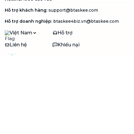
Hỗ trợ khách hàng
:
support@btaskee.com
Hỗ trợ doanh nghiệp
:
btaskee4biz.vn@btaskee.com
Việt Nam
Hỗ trợ
Liên hệ
Khiếu nại
Công ty
Về bTaskee
Liên hệ
Tuyển dụng
Câu chuyện người giúp
việc
bTaskee dành cho
Blog
doanh nghiệp