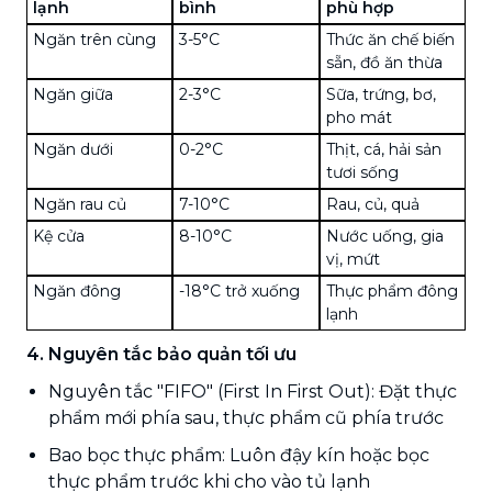
lạnh
bình
phù hợp
Ngăn trên cùng
3-5°C
Thức ăn chế biến
sẵn, đồ ăn thừa
Ngăn giữa
2-3°C
Sữa, trứng, bơ,
pho mát
Ngăn dưới
0-2°C
Thịt, cá, hải sản
tươi sống
Ngăn rau củ
7-10°C
Rau, củ, quả
Kệ cửa
8-10°C
Nước uống, gia
vị, mứt
Ngăn đông
-18°C trở xuống
Thực phẩm đông
lạnh
4. Nguyên tắc bảo quản tối ưu
Nguyên tắc "FIFO" (First In First Out): Đặt thực
phẩm mới phía sau, thực phẩm cũ phía trước
Bao bọc thực phẩm: Luôn đậy kín hoặc bọc
thực phẩm trước khi cho vào tủ lạnh