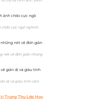
á thư và hình ảnh. (Ảnh:
 chibi cực ngộ nghĩnh.
g nét vẽ đơn giản nhưng
ản dị và giàu tình cảm.
rí Trung Thu Lớp Học