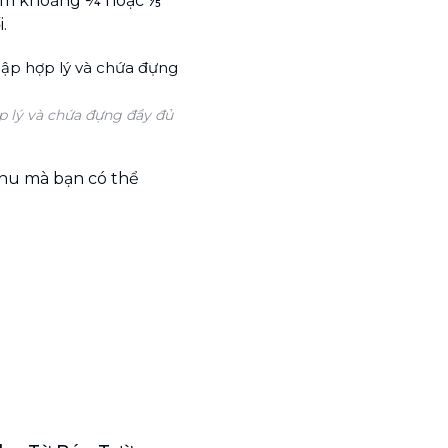
iếm khoảng ¼ hoặc ⅕
.
p lý và chứa đựng đầy đủ
thu mà bạn có thể