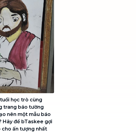
ể tuổi học trò cùng
g trang báo tường
y tạo nên một mẫu báo
h? Hãy để bTaskee gợi
 cho ấn tượng nhất