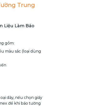
Tường Trung
n Liệu Làm Báo
ờng gồm:
ều màu sắc (loại dùng
uyến
loại dày, nếu chọn giấy
omex để khi báo tường