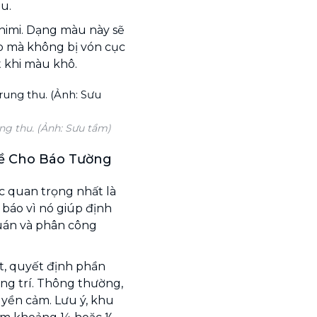
u.
imi. Dạng màu này sẽ
ớp mà không bị vón cục
t khi màu khô.
ng thu. (Ảnh: Sưu tầm)
Đề Cho Báo Tường
ệc quan trọng nhất là
 báo vì nó giúp định
quán và phân công
ốt, quyết định phần
ng trí. Thông thường,
ruyền cảm. Lưu ý, khu