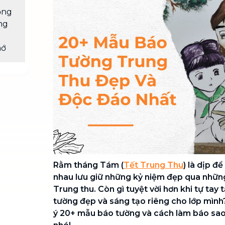
Chuyển nhà trọn gói, không lo dọn
ọng
dẹp nơi đi nơi đến
ng
Vệ sinh công nghiệp
NEW
hớ
Vệ sinh chuyên nghiệp cho văn
phòng, nhà xưởng, công trình lớn
Rằm tháng Tám (
Tết Trung Thu
) là dịp đ
nhau lưu giữ những kỷ niệm đẹp qua nhữn
Trung thu. Còn gì tuyệt vời hơn khi tự ta
tường đẹp và sáng tạo riêng cho lớp mìn
ý 20+ mẫu báo tường và cách làm báo sao