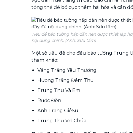
vực dành để trang trí đầu báo chi nên ch
tổng thể để bố cục thêm hài hòa và cân đối
Tiêu đề báo tường hấp dẫn nên được thiết lập hợ
nội dung chính. (Ảnh: Sưu tầm)
Một số tiêu đề cho đầu báo tường Trung 
tham khảo:
Vầng Trăng Yêu Thương
Hương Trăng Đêm Thu
Trung Thu Và Em
Rước Đèn
Ánh Trăng GiêSu
Trung Thu Với Chúa