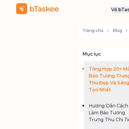
Về bTa
Giới
Trang chủ
Blog
Thôn
Khu
Tuy
Mục lục
Liên
Tổng Hợp 20+ M
Báo Tường Trun
Thu Đẹp Và Sán
Tạo Nhất
Hướng Dẫn Cách
Làm Báo Tường
Trung Thu Chi Ti