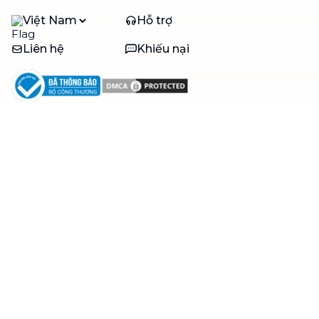
Việt Nam
Hỗ trợ
Liên hệ
Khiếu nại
Công ty
Về bTaskee
Liên hệ
Tuyển dụng
Câu chuyện người giúp
việc
bTaskee dành cho
Blog
doanh nghiệp
Trở thành đối tác
Hỗ trợ