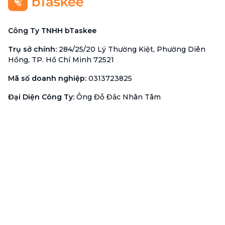
Công Ty TNHH bTaskee
Trụ sở chính
:
284/25/20 Lý Thường Kiệt, Phường Diên
Hồng, TP. Hồ Chí Minh 72521
Mã số doanh nghiệp
:
0313723825
Đại Diện Công Ty
:
Ông Đỗ Đắc Nhân Tâm
Chức vụ
:
Giám Đốc
Hotline
:
1900 636 736
Hỗ trợ khách hàng
:
support@btaskee.com
Hỗ trợ doanh nghiệp
:
btaskee4biz.vn@btaskee.com
Việt Nam
Hỗ trợ
Liên hệ
Khiếu nại