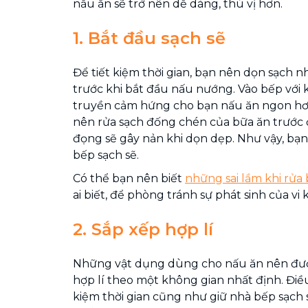
nấu ăn sẽ trở nên dễ dàng, thú vị hơn.
1. Bắt đầu sạch sẽ
Để tiết kiệm thời gian, bạn nên dọn sạch 
trước khi bắt đầu nấu nướng. Vào bếp với 
truyền cảm hứng cho bạn nấu ăn ngon hơn
nên rửa sạch đống chén của bữa ăn trước đ
đọng sẽ gây nản khi dọn dẹp. Như vậy, bạn
bếp sạch sẽ.
Có thể bạn nên biết
những sai lầm khi rửa
ai biết, để phòng tránh sự phát sinh của v
2. Sắp xếp hợp lí
Những vật dụng dùng cho nấu ăn nên đượ
hợp lí theo một không gian nhất định. Điều
kiệm thời gian cũng như giữ nhà bếp sạch 