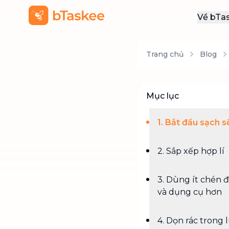
Về bTa
Giới
Trang chủ
Blog
Thôn
Khu
Tuy
Mục lục
Liên
1. Bắt đầu sạch s
2. Sắp xếp hợp lí
3. Dùng ít chén đ
và dụng cụ hơn
4. Dọn rác trong 