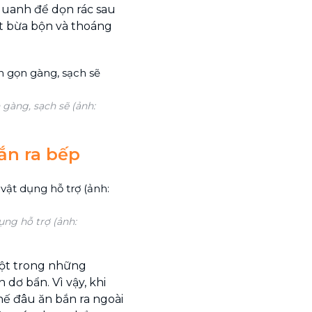
quanh để dọn rác sau
ít bừa bộn và thoáng
 gàng, sạch sẽ (ảnh:
ắn ra bếp
ng hỗ trợ (ảnh:
một trong những
dơ bẩn. Vì vậy, khi
hế đâu ăn bắn ra ngoài