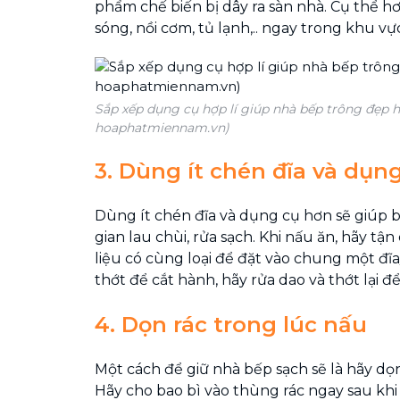
phẩm chế biến bị dây ra sàn nhà. Cụ thể hơ
sóng, nồi cơm, tủ lạnh,.. ngay trong khu vự
Sắp xếp dụng cụ hợp lí giúp nhà bếp trông đẹp h
hoaphatmiennam.vn)
3.
Dùng ít chén đĩa và dụn
Dùng ít chén đĩa và dụng cụ hơn sẽ giúp b
gian lau chùi, rửa sạch. Khi nấu ăn, hãy 
liệu có cùng loại để đặt vào chung một đĩ
thớt để cắt hành, hãy rửa dao và thớt lại để
4. Dọn rác trong lúc nấu
Một cách để giữ nhà bếp sạch sẽ là hãy dọn
Hãy cho bao bì vào thùng rác ngay sau khi 