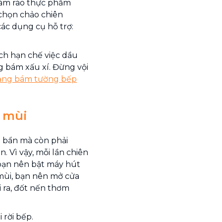
 làm ráo thực phẩm
 chọn chảo chiên
các dụng cụ hỗ trợ:
ch hạn chế việc dầu
g bám xấu xí. Đừng vội
ảng bám tường bếp
ử mùi
t bẩn mà còn phải
 Vì vậy, mỗi lần chiên
bạn nên bật máy hút
mùi, bạn nên mở cửa
i ra, đốt nến thơm
 rời bếp.