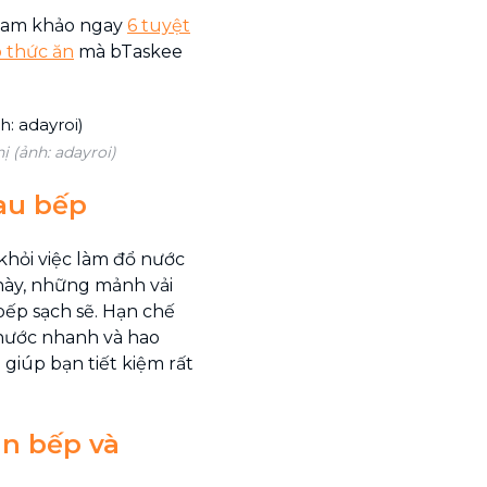
tham khảo ngay
6 tuyệt
o thức ăn
mà bTaskee
ị (ảnh: adayroi)
lau bếp
khỏi việc làm đổ nước
 này, những mảnh vải
bếp sạch sẽ. Hạn chế
nước nhanh và hao
 giúp bạn tiết kiệm rất
àn bếp và