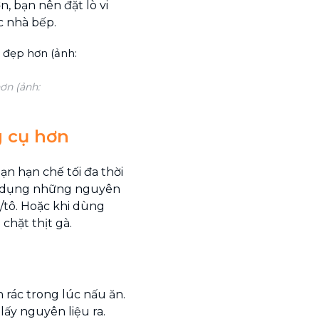
n, bạn nên đặt lò vi
c nhà bếp.
ơn (ảnh:
g cụ hơn
ạn hạn chế tối đa thời
tận dụng những nguyên
a/tô. Hoặc khi dùng
 chặt thịt gà.
 rác trong lúc nấu ăn.
lấy nguyên liệu ra.