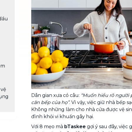
Chuyển nhà trọn gói, không lo dọn
dẹp nơi đi nơi đến
 dầu
Vệ sinh công nghiệp
NEW
Vệ sinh chuyên nghiệp cho văn
phòng, nhà xưởng, công trình lớn
làm
 vệ
Dân gian xưa có câu:
“Muốn hiểu rõ người 
dụng
căn bếp của họ”
. Vì vậy, việc giữ nhà bếp s
Không những làm cho nhà cửa được vệ sin
đình khỏi vi khuẩn gây hại.
Với 8 mẹo mà
bTaskee
gợi ý sau đây, việc