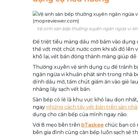
Vệ sinh sàn bếp thường xuyên ngăn ngừa vi k
Để triệt tiêu mảng dầu mỡ bám vào dụng 
thể vớt một chút nước cơm khi sôi đổ lên v
khô lại, vết bẩn đóng thành màng giúp dễ d
Thường xuyên vệ sinh dụng cụ để tránh bị 
ngăn ngừa vi khuẩn phát sinh trong nhà bế
dính dầu mỡ, tẩm chút giấm ăn vào giẻ lau
nhàng lấy sạch vết bẩn.
Sàn bếp có lẽ là khu vực khó lau dọn nhấ
ngay
những cách tẩy vết bẩn trên sàn nhà
dụng cho căn bếp của mình ngay nào.
Với 8 mẹo bên trên
bTaskee
chúc bạn có 
bên gia đình cùng căn bếp luôn sạch sẽ t