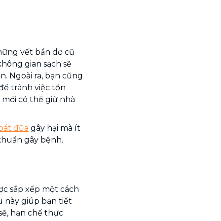
những vết bẩn dơ cũ
không gian sạch sẽ
. Ngoài ra, bạn cũng
ể tránh việc tồn
 mới có thể giữ nhà
 bát đũa
gây hại mà ít
i khuẩn gây bệnh.
c sắp xếp một cách
 này giúp bạn tiết
sẽ, hạn chế thực