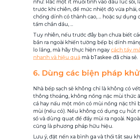
như: Rắc một ít muối tinh vào dầu lúc sôi,
trước khi chiên, để mức nhiệt độ vừa phải,
chống dính có thành cao, ... hoặc sự dụng 
tấm chắn dầu, ...
Tuy nhiên, nếu trước đây bạn chưa biết cá
bắn ra ngoài khiến tường bếp bị dính mản
lo lắng, mà hãy thực hiện ngay
cách tẩy m
nhanh và hiệu quả
mà bTaskee đã chia sẻ.
6. Dùng các biện pháp kh
Nhà bếp sạch sẽ không chỉ là không có vế
thông thoáng, không nồng nặc mùi thức ăn.
cá hay nấu một món có mùi nồng nặc thì 
mùi (nếu có). Nếu không có dụng cụ hút 
sổ và dùng quạt để đẩy mùi ra ngoài. Ngoà
cũng là phương pháp hữu hiệu.
Lưu ý, đặt nến xa bình ga và thổi tắt sau khi