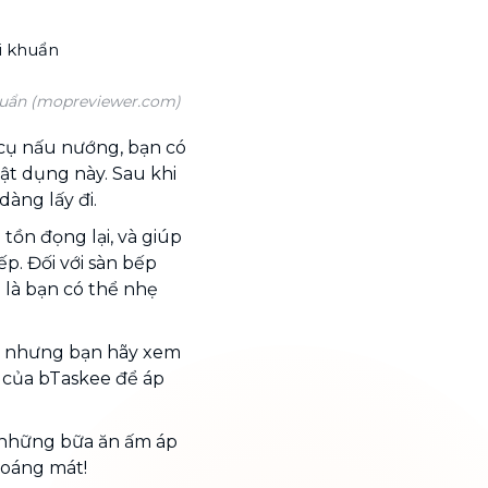
huẩn (mopreviewer.com)
cụ nấu nướng, bạn có
ật dụng này. Sau khi
àng lấy đi.
tồn đọng lại, và giúp
p. Đối với sàn bếp
 là bạn có thể nhẹ
t, nhưng bạn hãy xem
của bTaskee để áp
những bữa ăn ấm áp
hoáng mát!