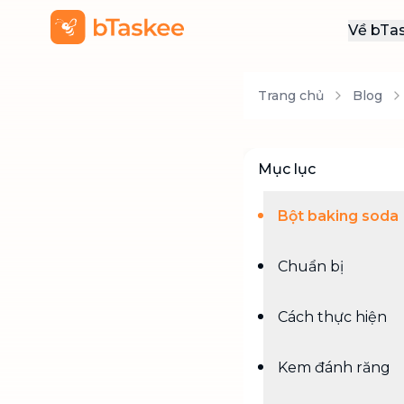
Về bTa
Giới
Trang chủ
Blog
Thôn
Khu
Tuy
Mục lục
Liên
Bột baking soda
Chuẩn bị
Cách thực hiện
Kem đánh răng