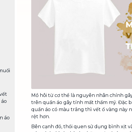
Chuyển nhà trọn gói, không lo dọn
dẹp nơi đi nơi đến
Vệ sinh công nghiệp
NEW
Vệ sinh chuyên nghiệp cho văn
phòng, nhà xưởng, công trình lớn
muối
 vết
Mồ hôi từ cơ thể là nguyên nhân chính gây
 áo
trên quần áo gây tính mất thẩm mỹ. Đặc bi
quần áo có màu trắng thì vết ố vàng này 
rệt hơn.
n áo
Bên cạnh đó, thói quen sử dụng bình xịt v