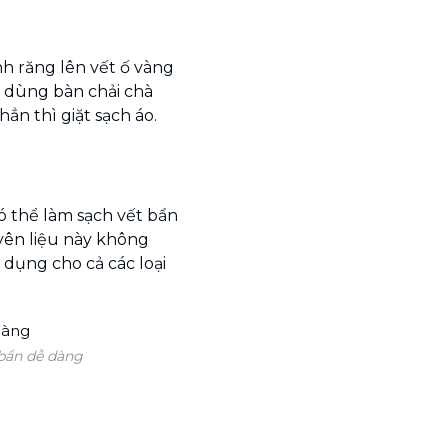
h răng lên vết ố vàng
ó dùng bàn chải chà
ẳn thì giặt sạch áo.
 thể làm sạch vết bẩn
yên liệu này không
 dụng cho cả các loại
 bẩn dễ dàng