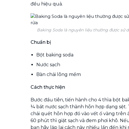
đều hiệu quả.
Baking Soda là nguyên liệu thường được sử d
Chuẩn bị
Bột baking soda
Nước sạch
Bàn chải lông mềm
Cách thực hiện
Bước đầu tiên, t
iến hành cho 4 thìa bột ba
¼ bát nước sạch thành hỗn hợp dạng sệt.
chải quét hỗn hợp đó vào vết ố vàng trên á
60 phút thì giặt sạch và đem phơi khô. Nế
bạn hãy lặp lại cách này nhiều lần đến khi