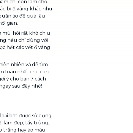
hậm chí còn làm cho
 áo bị ố vàng khác như
quần áo để quá lâu
ời gian.
 mùi hôi rất khó chịu
ưng nếu chỉ dùng với
ợc hết các vết ố vàng
thiên nhiên và dễ tìm
an toàn nhất cho con
gợi ý cho bạn 7 cách
 ngay sau đây nhé!
 loại bột được sử dụng
ế, làm đẹp, tẩy trùng…
áo trắng hay áo màu