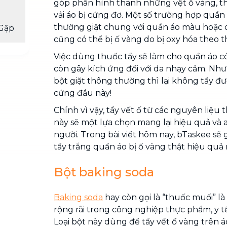
góp phần hình thành những vệt ố vàng, t
vải áo bị cứng đơ. Một số trường hợp quần
thường giặt chung với quần áo màu hoặc 
Gặp
cũng có thể bị ố vàng do bị oxy hóa theo th
Việc dùng thuốc tẩy sẽ làm cho quần áo có
còn gây kích ứng đối với da nhạy cảm. Nh
bột giặt thông thường thì lại không tẩy đư
cứng đầu này!
Chính vì vậy, tẩy vết ố từ các nguyên liệu 
này sẽ một lựa chọn mang lại hiệu quả và 
người. Trong bài viết hôm nay, bTaskee sẽ 
tẩy trắng quần áo bị ố vàng thật hiệu quả
Bột baking soda
Baking soda
hay còn gọi là “thuốc muối” là
rộng rãi trong công nghiệp thực phẩm, y t
Loại bột này dùng để tẩy vết ố vàng trên 