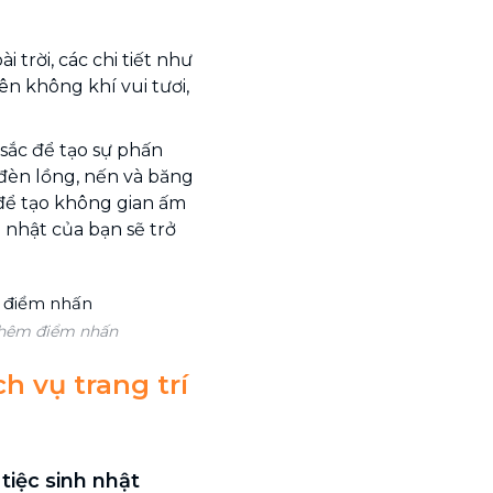
i trời, các chi tiết như
ên không khí vui tươi,
ắc để tạo sự phấn
 đèn lồng, nến và băng
để tạo không gian ấm
h nhật của bạn sẽ trở
thêm điểm nhấn
h vụ trang trí
tiệc sinh nhật