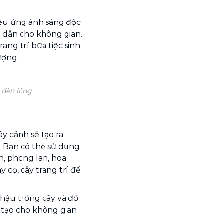
ệu ứng ánh sáng độc
p dẫn cho không gian.
ang trí bữa tiệc sinh
ượng.
i đèn lồng
cây cảnh sẽ tạo ra
. Bạn có thể sử dụng
n, phong lan, hoa
ây cọ, cây trang trí để
chậu trồng cây và đồ
 tạo cho không gian