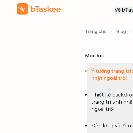
Về bTa
Giới
Trang chủ
Blog
Thôn
Khu
Tuy
Mục lục
Liên
Ý tưởng trang trí 
nhật ngoài trời
Thiết kế backdro
trang trí sinh nhậ
ngoài trời
Đèn lồng và đèn 