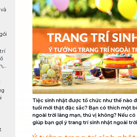
Chuyển nhà trọn gói, không lo dọn
 và
dẹp nơi đi nơi đến
Vệ sinh công nghiệp
NEW
Vệ sinh chuyên nghiệp cho văn
gồi
phòng, nhà xưởng, công trình lớn
trí
đồ
...
ử
ng
i
Tiệc sinh nhật được tổ chức như thế nào đ
tuổi mới thật đặc sắc? Bạn có thích một bữ
ngoài trời lãng mạn, thú vị không? Nếu c
giúp bạn gợi ý trang trí sinh nhật ngoài trời
t