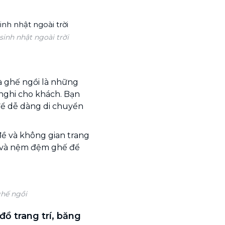
sinh nhật ngoài trời
 và ghế ngồi là những
 nghi cho khách. Bạn
để dễ dàng di chuyển
đề và không gian trang
n và nệm đệm ghế để
ghế ngồi
 đồ trang trí, băng