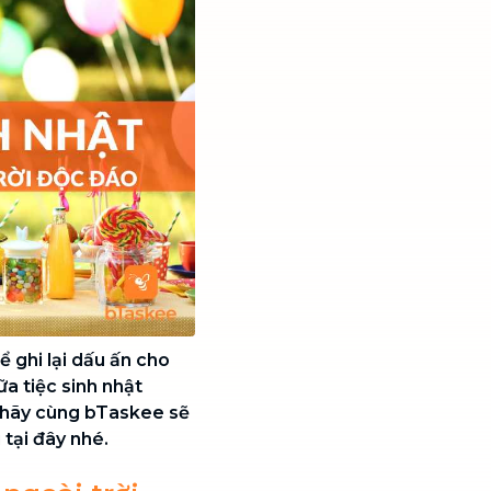
ể ghi lại dấu ấn cho
a tiệc sinh nhật
ó hãy cùng bTaskee sẽ
 tại đây
nhé.