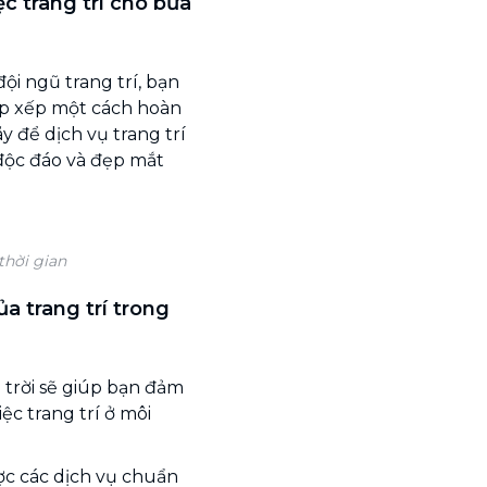
ệc trang trí cho bữa
ội ngũ trang trí, bạn
sắp xếp một cách hoàn
y để dịch vụ trang trí
 độc đáo và đẹp mắt
thời gian
a trang trí trong
i trời sẽ giúp bạn đảm
ệc trang trí ở môi
ợc các dịch vụ chuẩn