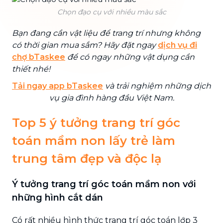
Chọn đạo cụ với nhiều màu sắc
Bạn đang cần vật liệu để trang trí nhưng không
có thời gian mua sắm? Hãy đặt ngay
dịch vụ đi
chợ bTaskee
để có ngay những vật dụng cần
thiết nhé!
Tải ngay app bTaskee
và trải nghiệm những dịch
vụ gia đình hàng đầu Việt Nam.
Top 5 ý tưởng trang trí góc
toán mầm non lấy trẻ làm
trung tâm đẹp và độc lạ
Ý tưởng trang trí góc toán mầm non với
những hình cắt dán
Có rất nhiều hình thức trang trí góc toán lớp 3