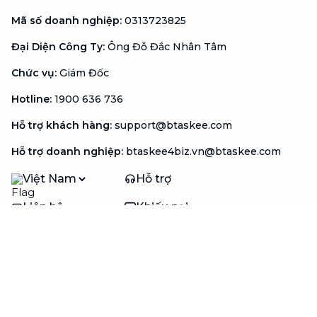
Mã số doanh nghiệp
:
0313723825
Đại Diện Công Ty
:
Ông Đỗ Đắc Nhân Tâm
Chức vụ
:
Giám Đốc
Hotline
:
1900 636 736
Hỗ trợ khách hàng
:
support@btaskee.com
Hỗ trợ doanh nghiệp
:
btaskee4biz.vn@btaskee.com
Việt Nam
Hỗ trợ
Liên hệ
Khiếu nại
Công ty