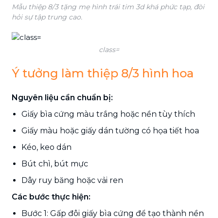
Mẫu thiệp 8/3 tặng mẹ hình trái tim 3d khá phức tạp, đòi
hỏi sự tập trung cao.
class=
Ý tưởng làm thiệp 8/3 hình hoa
Nguyên liệu cần chuẩn bị:
Giấy bìa cứng màu trắng hoặc nền tùy thích
Giấy màu hoặc giấy dán tường có họa tiết hoa
Kéo, keo dán
Bút chì, bút mực
Dây ruy băng hoặc vải ren
Các bước thực hiện:
Bước 1: Gấp đôi giấy bìa cứng để tạo thành nền