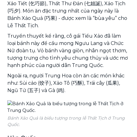
Xảo Tiết (乞巧節), Thất Thư Đản (七姐誕), Xảo Tịch
(巧夕). Món ăn đặc trưng nhất của ngày này là
Bánh Xảo Quả (巧果) - được xem là “bùa yêu” cho
Lễ Thất Tịch.
Truyền thuyết kể rằng, cô gái Tiểu Xảo đã làm
loại bánh này để cầu mong Ngưu Lang và Chức
Nữ đoàn tụ. Vỏ bánh vàng giòn, nhân ngọt thơm,
tượng trưng cho tình yêu chung thủy và ước mơ
hạnh phúc của người dân Trung Quốc.
Ngoài ra, người Trung Hoa còn ăn các món khác
như: Sủi cảo (饺子), Xảo Tô (巧酥), Trái cây (瓜果),
Ngũ Tử (五子) và Gà (鸡).
Bánh Xảo Quả là biểu tượng trong lễ Thất Tịch ở Trung
Quốc.