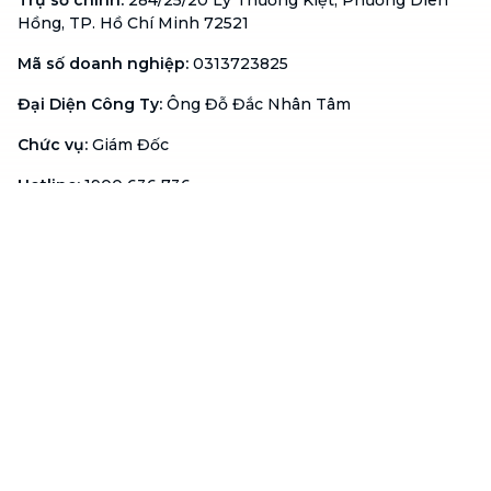
Trụ sở chính
:
284/25/20 Lý Thường Kiệt, Phường Diên
Hồng, TP. Hồ Chí Minh 72521
Mã số doanh nghiệp
:
0313723825
Đại Diện Công Ty
:
Ông Đỗ Đắc Nhân Tâm
Chức vụ
:
Giám Đốc
Hotline
:
1900 636 736
Hỗ trợ khách hàng
:
support@btaskee.com
Hỗ trợ doanh nghiệp
:
btaskee4biz.vn@btaskee.com
Việt Nam
Hỗ trợ
Liên hệ
Khiếu nại
Công ty