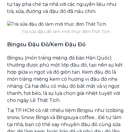
tự tay pha chế tại nhà với các nguyên liệu như:
trà, sữa, đường và đậu đỏ đã nấu chín.
Trà sữa đậu đỏ làm mới thực đơn Thất Tịch.
Bingsu Đậu Đỏ/Kem Đậu Đỏ
Bingsu (món tráng miệng đá bào Hàn Quốc)
thường được phủ một lớp đậu đỏ, tạo nên sự kết
hợp giữa vị ngọt và độ giòn tan. Kem đậu đỏ là
món tráng miệng kem có hương vị đậu đỏ nhẹ
nhàng. Cả hai đều có màu đỏ bắt mắt và vị ngọt
thanh, hơi béo, là sự lựa chọn giải nhiệt tuyệt vời
cho ngày Lễ Thất Tịch.
Tại TP.HCM có rất nhiều tiệm Bingsu như Izzibing
snow, Snow Bings và Bingsuya coffee... Để tự làm
tại nhà, bạn có thể xay nhuyễn đậu đỏ cùng sữa
đặc để làm kem, hoặc bào đá và phủ đậu đỏ lên