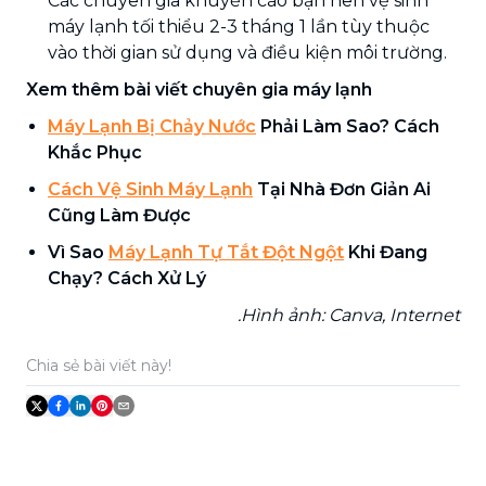
Các chuyên gia khuyến cáo bạn nên vệ sinh
máy lạnh tối thiểu 2-3 tháng 1 lần tùy thuộc
vào thời gian sử dụng và điều kiện môi trường.
Xem thêm bài viết chuyên gia máy lạnh
Máy Lạnh Bị Chảy Nước
Phải Làm Sao? Cách
Khắc Phục
Cách Vệ Sinh Máy Lạnh
Tại Nhà Đơn Giản Ai
Cũng Làm Được
Vì Sao
Máy Lạnh Tự Tắt Đột Ngột
Khi Đang
Chạy? Cách Xử Lý
.Hình ảnh: Canva, Internet
Chia sẻ bài viết này!