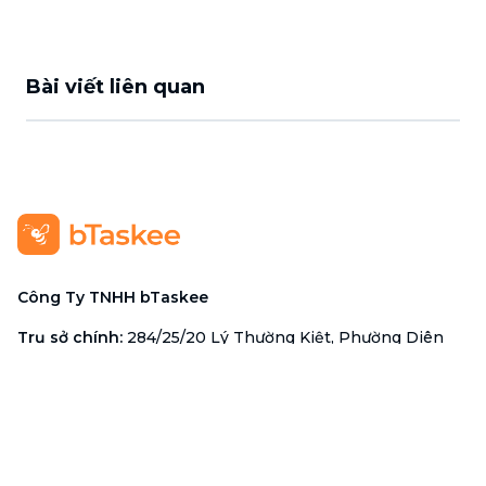
Bài viết liên quan
Công Ty TNHH bTaskee
Trụ sở chính
:
284/25/20 Lý Thường Kiệt, Phường Diên
Hồng, TP. Hồ Chí Minh 72521
Mã số doanh nghiệp
:
0313723825
Đại Diện Công Ty
:
Ông Đỗ Đắc Nhân Tâm
Chức vụ
:
Giám Đốc