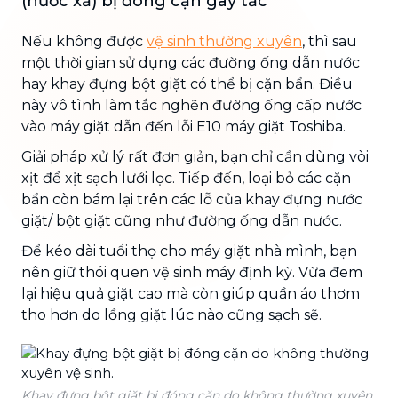
(nước xả) bị đóng cặn gây tắc
Nếu không được
vệ sinh thường xuyên
, thì sau
một thời gian sử dụng các đường ống dẫn nước
hay khay đựng bột giặt có thể bị cặn bẩn. Điều
này vô tình làm tắc nghẽn đường ống cấp nước
vào máy giặt dẫn đến lỗi E10 máy giặt Toshiba.
Giải pháp xử lý rất đơn giản, bạn chỉ cần dùng vòi
xịt để xịt sạch lưới lọc. Tiếp đến, loại bỏ các cặn
bẩn còn bám lại trên các lỗ của khay đựng nước
giặt/ bột giặt cũng như đường ống dẫn nước.
Để kéo dài tuổi thọ cho máy giặt nhà mình, bạn
nên giữ thói quen vệ sinh máy định kỳ. Vừa đem
lại hiệu quả giặt cao mà còn giúp quần áo thơm
tho hơn do lồng giặt lúc nào cũng sạch sẽ.
Khay đựng bột giặt bị đóng cặn do không thường xuyên