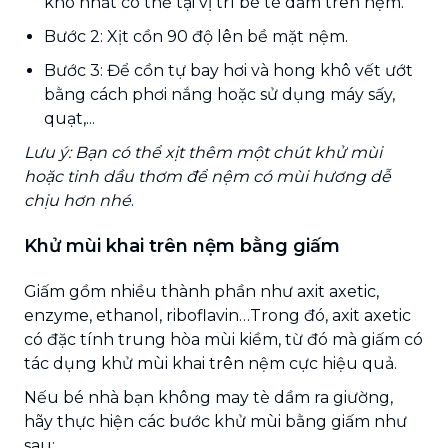
khô nhất có thể tại vị trí bé tè dầm trên nệm.
Bước 2: Xịt cồn 90 độ lên bề mặt nệm.
Bước 3: Để cồn tự bay hơi và hong khô vết ướt
bằng cách phơi nắng hoặc sử dụng máy sấy,
quạt,...
Lưu ý: Bạn có thể xịt thêm một chút khử mùi
hoặc tinh dầu thơm để nệm có mùi hương dễ
chịu hơn nhé
.
Khử mùi khai trên nệm bằng giấm
Giấm gồm nhiều thành phần như axit axetic,
enzyme, ethanol, riboflavin…Trong đó, axit axetic
có đặc tính trung hòa mùi kiềm, từ đó mà giấm có
tác dụng khử mùi khai trên nệm cực hiệu quả.
Nếu bé nhà bạn không may tè dầm ra giường,
hãy thực hiện các bước khử mùi bằng giấm như
sau: