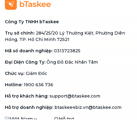
Công Ty TNHH bTaskee
Trụ sở chính
:
284/25/20 Lý Thường Kiệt, Phường Diên
Hồng, TP. Hồ Chí Minh 72521
Mã số doanh nghiệp
:
0313723825
Đại Diện Công Ty
:
Ông Đỗ Đắc Nhân Tâm
Chức vụ
:
Giám Đốc
Hotline
:
1900 636 736
Hỗ trợ khách hàng
:
support@btaskee.com
Hỗ trợ doanh nghiệp
:
btaskee4biz.vn@btaskee.com
Việt Nam
Hỗ trợ
Liên hệ
Khiếu nại