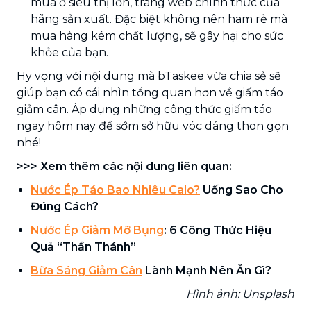
mua ở siêu thị lớn, trang web chính thức của
hãng sản xuất. Đặc biệt không nên ham rẻ mà
mua hàng kém chất lượng, sẽ gây hại cho sức
khỏe của bạn.
Hy vọng với nội dung mà bTaskee vừa chia sẻ sẽ
giúp bạn có cái nhìn tổng quan hơn về giấm táo
giảm cân. Áp dụng những công thức giấm táo
ngay hôm nay để sớm sở hữu vóc dáng thon gọn
nhé!
>>> Xem thêm các nội dung liên quan:
Nước Ép Táo Bao Nhiêu Calo?
Uống Sao Cho
Đúng Cách?
Nước Ép Giảm Mỡ Bụng
: 6 Công Thức Hiệu
Quả “Thần Thánh”
Bữa Sáng Giảm Cân
Lành Mạnh Nên Ăn Gì?
Hình ảnh: Unsplash