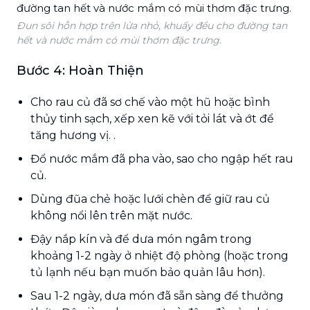
Đun sôi hỗn hợp trên lửa nhỏ, khuấy đều cho đường tan
hết và nước mắm có mùi thơm đặc trưng.
Bước 4: Hoàn Thiện
Cho rau củ đã sơ chế vào một hũ hoặc bình
thủy tinh sạch, xếp xen kẽ với tỏi lát và ớt để
tăng hương vị. .
Đổ nước mắm đã pha vào, sao cho ngập hết rau
củ.
Dùng đũa chẻ hoặc lưới chèn để giữ rau củ
không nổi lên trên mặt nước.
Đậy nắp kín và để dưa món ngâm trong
khoảng 1-2 ngày ở nhiệt độ phòng (hoặc trong
tủ lạnh nếu bạn muốn bảo quản lâu hơn).
Sau 1-2 ngày, dưa món đã sẵn sàng để thưởng