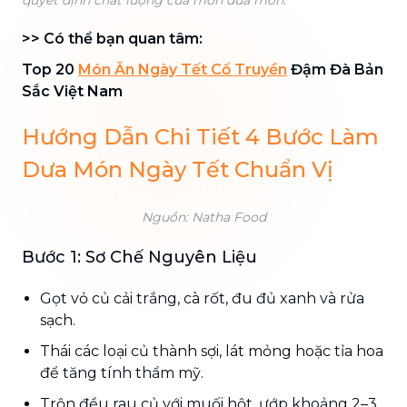
>> Có thể bạn quan tâm:
Top 20
Món Ăn Ngày Tết Cổ Truyền
Đậm Đà Bản
Sắc Việt Nam
Hướng Dẫn Chi Tiết 4 Bước Làm
Dưa Món Ngày Tết Chuẩn Vị
Nguồn: Natha Food
Bước 1: Sơ Chế Nguyên Liệu
Gọt vỏ củ cải trắng, cà rốt, đu đủ xanh và rửa
sạch.
Thái các loại củ thành sợi, lát mỏng hoặc tỉa hoa
để tăng tính thẩm mỹ.
Trộn đều rau củ với muối hột, ướp khoảng 2–3