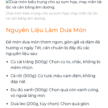
Dưa món biểu trưng cho sự sum họp, may mắn tài lộc
và cân bằng âm dương.
Nguyên Liệu Làm Dưa Món
Để món dưa món thơm ngon, giòn giã và đậm đà
hương vị ngày Tết, cần chuẩn bị đầy đủ các
nguyên liệu sau:
Củ cải trắng (500g): Chọn củ to, chắc, không bị
mềm nhũn.
Cà rốt (300g): Củ tươi, màu cam đậm, không
dập nát.
Đu đủ xanh (300g): Chọn quả còn xanh cứng,
vỏ ngoài láng mịn.
Dưa leo (200g, tùy chọn): Chọn quả giòn.