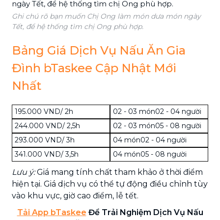
Ghi chú rõ bạn muốn Chị Ong làm món dưa món ngày
Tết, để hệ thống tìm chị Ong phù hợp.
Bảng Giá Dịch Vụ Nấu Ăn Gia
Đình bTaskee Cập Nhật Mới
Nhất
195.000 VND/ 2h
02 - 03 món
02 - 04 người
244.000 VND/ 2,5h
02 - 03 món
05 - 08 người
293.000 VND/ 3h
04 món
02 - 04 người
341.000 VND/ 3,5h
04 món
05 - 08 người
Lưu ý:
Giá mang tính chất tham khảo ở thời điểm
hiện tại. Giá dịch vụ có thể tự động điều chỉnh tùy
vào khu vực, giờ cao điểm, lễ tết.
Tải App bTaskee
Để Trải Nghiệm Dịch Vụ Nấu