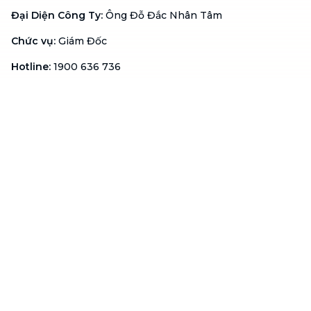
Đại Diện Công Ty
:
Ông Đỗ Đắc Nhân Tâm
Chức vụ
:
Giám Đốc
Hotline
:
1900 636 736
Hỗ trợ khách hàng
:
support@btaskee.com
Hỗ trợ doanh nghiệp
:
btaskee4biz.vn@btaskee.com
Việt Nam
Hỗ trợ
Liên hệ
Khiếu nại
Công ty
Về bTaskee
Liên hệ