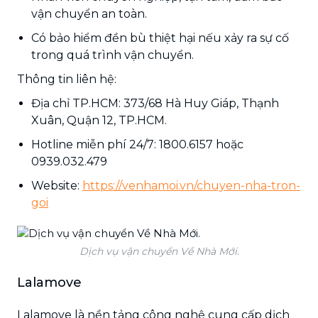
vận chuyển an toàn.
Có bảo hiểm đền bù thiệt hại nếu xảy ra sự cố
trong quá trình vận chuyển.
Thông tin liên hệ:
Địa chỉ TP.HCM: 373/68 Hà Huy Giáp, Thạnh
Xuân, Quận 12, TP.HCM.
Hotline miễn phí 24/7: 1800.6157 hoặc
0939.032.479
Website:
https://venhamoi.vn/chuyen-nha-tron-
goi
Dịch vụ vận chuyển Về Nhà Mới.
Lalamove
Lalamove là nền tảng công nghệ cung cấp dịch