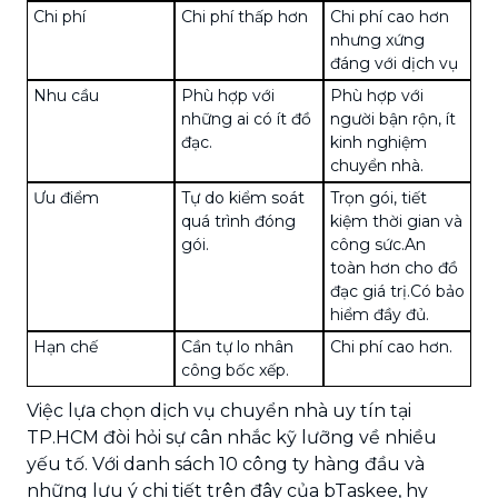
Chi phí
Chi phí thấp hơn
Chi phí cao hơn
nhưng xứng
đáng với dịch vụ
Nhu cầu
Phù hợp với
Phù hợp với
những ai có ít đồ
người bận rộn, ít
đạc.
kinh nghiệm
chuyển nhà.
Ưu điểm
Tự do kiểm soát
Trọn gói, tiết
quá trình đóng
kiệm thời gian và
gói.
công sức.An
toàn hơn cho đồ
đạc giá trị.Có bảo
hiểm đầy đủ.
Hạn chế
Cần tự lo nhân
Chi phí cao hơn.
công bốc xếp.
Việc lựa chọn dịch vụ chuyển nhà uy tín tại
TP.HCM đòi hỏi sự cân nhắc kỹ lưỡng về nhiều
yếu tố. Với danh sách 10 công ty hàng đầu và
những lưu ý chi tiết trên đây của bTaskee, hy