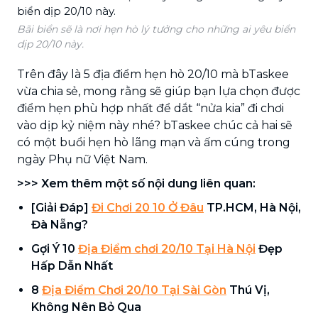
Bãi biển sẽ là nơi hẹn hò lý tưởng cho những ai yêu biển
dịp 20/10 này.
Trên đây là 5 địa điểm hẹn hò 20/10 mà bTaskee
vừa chia sẻ, mong rằng sẽ giúp bạn lựa chọn được
điểm hẹn phù hợp nhất để dắt “nửa kia” đi chơi
vào dịp kỷ niệm này nhé? bTaskee chúc cả hai sẽ
có một buổi hẹn hò lãng mạn và ấm cúng trong
ngày Phụ nữ Việt Nam.
>>> Xem thêm một số nội dung liên quan:
[Giải Đáp]
Đi Chơi 20 10 Ở Đâu
TP.HCM, Hà Nội,
Đà Nẵng?
Gợi Ý 10
Địa Điểm chơi 20/10 Tại Hà Nội
Đẹp
Hấp Dẫn Nhất
8
Địa Điểm Chơi 20/10 Tại Sài Gòn
Thú Vị,
Không Nên Bỏ Qua