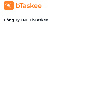
Công Ty TNHH bTaskee
Trụ sở chính
:
284/25/20 Lý Thường Kiệt, Phường Diên
Hồng, TP. Hồ Chí Minh 72521
Mã số doanh nghiệp
:
0313723825
Đại Diện Công Ty
:
Ông Đỗ Đắc Nhân Tâm
Chức vụ
:
Giám Đốc
Hotline
:
1900 636 736
Hỗ trợ khách hàng
:
support@btaskee.com
Hỗ trợ doanh nghiệp
:
btaskee4biz.vn@btaskee.com
Việt Nam
Hỗ trợ
Liên hệ
Khiếu nại