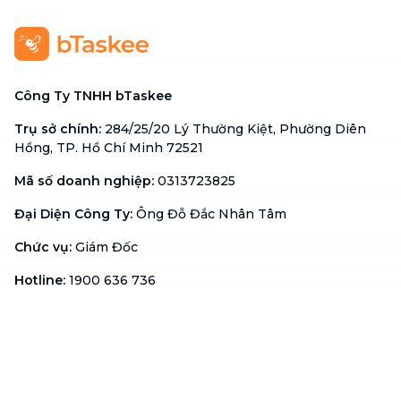
Công Ty TNHH bTaskee
Trụ sở chính
:
284/25/20 Lý Thường Kiệt, Phường Diên
Hồng, TP. Hồ Chí Minh 72521
Mã số doanh nghiệp
:
0313723825
Đại Diện Công Ty
:
Ông Đỗ Đắc Nhân Tâm
Chức vụ
:
Giám Đốc
Hotline
:
1900 636 736
Hỗ trợ khách hàng
:
support@btaskee.com
Hỗ trợ doanh nghiệp
:
btaskee4biz.vn@btaskee.com
Việt Nam
Hỗ trợ