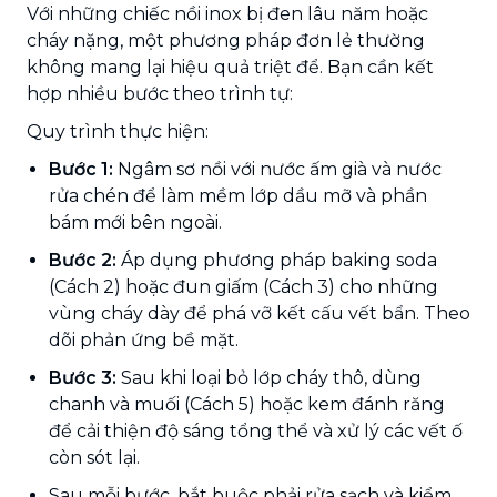
Với những chiếc nồi inox bị đen lâu năm hoặc
cháy nặng, một phương pháp đơn lẻ thường
không mang lại hiệu quả triệt để. Bạn cần kết
hợp nhiều bước theo trình tự:
Quy trình thực hiện:
Bước 1:
Ngâm sơ nồi với nước ấm già và nước
rửa chén để làm mềm lớp dầu mỡ và phần
bám mới bên ngoài.
Bước 2:
Áp dụng phương pháp baking soda
(Cách 2) hoặc đun giấm (Cách 3) cho những
vùng cháy dày để phá vỡ kết cấu vết bẩn. Theo
dõi phản ứng bề mặt.
Bước 3:
Sau khi loại bỏ lớp cháy thô, dùng
chanh và muối (Cách 5) hoặc kem đánh răng
để cải thiện độ sáng tổng thể và xử lý các vết ố
còn sót lại.
Sau mỗi bước, bắt buộc phải rửa sạch và kiểm