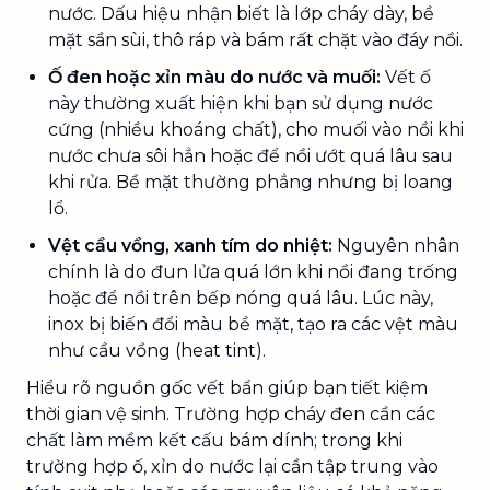
nước. Dấu hiệu nhận biết là lớp cháy dày, bề
mặt sần sùi, thô ráp và bám rất chặt vào đáy nồi.
Ố đen hoặc xỉn màu do nước và muối:
Vết ố
này thường xuất hiện khi bạn sử dụng nước
cứng (nhiều khoáng chất), cho muối vào nồi khi
nước chưa sôi hẳn hoặc để nồi ướt quá lâu sau
khi rửa. Bề mặt thường phẳng nhưng bị loang
lổ.
Vệt cầu vồng, xanh tím do nhiệt:
Nguyên nhân
chính là do đun lửa quá lớn khi nồi đang trống
hoặc để nồi trên bếp nóng quá lâu. Lúc này,
inox bị biến đổi màu bề mặt, tạo ra các vệt màu
như cầu vồng (heat tint).
Hiểu rõ nguồn gốc vết bẩn giúp bạn tiết kiệm
thời gian vệ sinh. Trường hợp cháy đen cần các
chất làm mềm kết cấu bám dính; trong khi
trường hợp ố, xỉn do nước lại cần tập trung vào