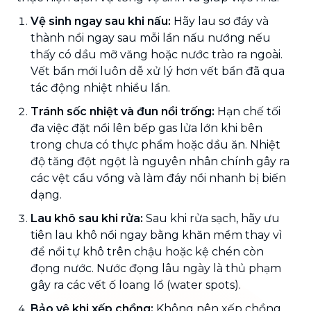
Vệ sinh ngay sau khi nấu:
Hãy lau sơ đáy và
thành nồi ngay sau mỗi lần nấu nướng nếu
thấy có dầu mỡ văng hoặc nước trào ra ngoài.
Vết bẩn mới luôn dễ xử lý hơn vết bẩn đã qua
tác động nhiệt nhiều lần.
Tránh sốc nhiệt và đun nồi trống:
Hạn chế tối
đa việc đặt nồi lên bếp gas lửa lớn khi bên
trong chưa có thực phẩm hoặc dầu ăn. Nhiệt
độ tăng đột ngột là nguyên nhân chính gây ra
các vệt cầu vồng và làm đáy nồi nhanh bị biến
dạng.
Lau khô sau khi rửa:
Sau khi rửa sạch, hãy ưu
tiên lau khô nồi ngay bằng khăn mềm thay vì
để nồi tự khô trên chậu hoặc kệ chén còn
đọng nước. Nước đọng lâu ngày là thủ phạm
gây ra các vết ố loang lổ (water spots).
Bảo vệ khi xếp chồng:
Không nên xếp chồng