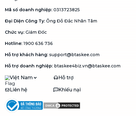
Mã số doanh nghiệp
:
0313723825
Đại Diện Công Ty
:
Ông Đỗ Đắc Nhân Tâm
Chức vụ
:
Giám Đốc
Hotline
:
1900 636 736
Hỗ trợ khách hàng
:
support@btaskee.com
Hỗ trợ doanh nghiệp
:
btaskee4biz.vn@btaskee.com
Việt Nam
Hỗ trợ
Liên hệ
Khiếu nại
Công ty