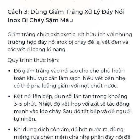
Cách 3: Dùng Giấm Trắng Xử Lý Đáy Nồi
Inox Bị Cháy Sậm Màu
Giấm trắng chứa axit axetic, rất hữu ích với những
trường hợp đáy nồi inox bị cháy để lại vết đen và
các vết ố loang lổ nặng.
Quy trình thực hiện:
Đổ giấm trắng vào nồi sao cho che phủ hoàn
toàn khu vực cần làm sạch. Nếu vết bẩn nhẹ,
có thể pha loãng giấm với một chút nước.
Đặt nồi lên bếp, đun sôi lăn tăn trong khoảng
3–5 phút. Nhiệt độ kết hợp với axit sẽ tác động
mạnh vào lớp cháy. Sau đó tắt bếp và để nguội
tự nhiên.
Khi dung dịch còn ấm, đổ bớt nước ra, dùng
miếng rửa chén mềm chà nhẹ phần đáy nồi để