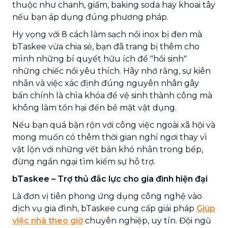
thuộc như chanh, giấm, baking soda hay khoai tây
nếu bạn áp dụng đúng phương pháp.
Hy vọng với 8 cách làm sạch nồi inox bị đen mà
bTaskee vừa chia sẻ, bạn đã trang bị thêm cho
mình những bí quyết hữu ích để "hồi sinh"
những chiếc nồi yêu thích. Hãy nhớ rằng, sự kiên
nhẫn và việc xác định đúng nguyên nhân gây
bẩn chính là chìa khóa để vệ sinh thành công mà
không làm tổn hại đến bề mặt vật dụng.
Nếu bạn quá bận rộn với công việc ngoài xã hội và
mong muốn có thêm thời gian nghỉ ngơi thay vì
vật lộn với những vết bẩn khó nhằn trong bếp,
đừng ngần ngại tìm kiếm sự hỗ trợ.
bTaskee – Trợ thủ đắc lực cho gia đình hiện đại
Là đơn vị tiên phong ứng dụng công nghệ vào
dịch vụ gia đình, bTaskee cung cấp giải pháp
Giúp
việc nhà theo giờ
chuyên nghiệp, uy tín. Đội ngũ