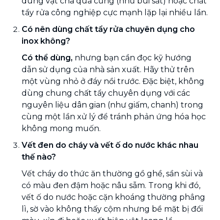
dùng vật chà quá cứng (như búi sắt) hoặc chất
tẩy rửa công nghiệp cực mạnh lặp lại nhiều lần.
Có nên dùng chất tẩy rửa chuyên dụng cho
inox không?
Có thể dùng,
nhưng bạn cần đọc kỹ hướng
dẫn sử dụng của nhà sản xuất. Hãy thử trên
một vùng nhỏ ở đáy nồi trước. Đặc biệt, không
dùng chung chất tẩy chuyên dụng với các
nguyên liệu dân gian (như giấm, chanh) trong
cùng một lần xử lý để tránh phản ứng hóa học
không mong muốn.
Vết đen do cháy và vết ố do nước khác nhau
thế nào?
Vết cháy do thức ăn thường gồ ghề, sần sùi và
có màu đen đậm hoặc nâu sẫm. Trong khi đó,
vết ố do nước hoặc cặn khoáng thường phẳng
lì, sờ vào không thấy cộm nhưng bề mặt bị đổi