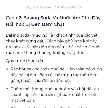
Nguồn: Küchen Việt Nam Official
Cách 2: Baking Soda Và Nước Ấm Cho Đáy
Nồi Inox Bị Đen Bám Chặt
Baking soda (muối nở) là "khắc tinh" của các vết
cháy khét cứng đầu. Cách này phù hợp khi đáy
nồi inox xuất hiện lớp đen bám khá chắc mà nước
rửa chén thông thường không xử lý được.
Quy trình thực hiện:
Rắc bột baking soda phủ đều lên toàn bộ vùng
đáy nồi bị đen. Bạn có thể dùng tay (nên đeo
găng) hoặc thìa để tán đều bột.
Thêm một lượng nhỏ nước ấm vào bột để tạo
thành lớp hỗn hợp sền sệt bám chặt trên bề
mặt vết bẩn.