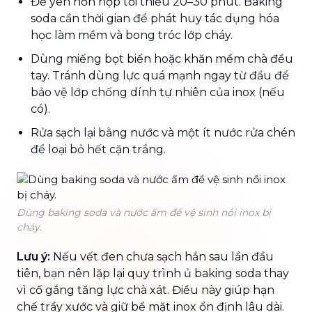
Để yên hỗn hợp tối thiểu 20–30 phút. Baking
soda cần thời gian để phát huy tác dụng hóa
học làm mềm và bong tróc lớp cháy.
Dùng miếng bọt biển hoặc khăn mềm chà đều
tay. Tránh dùng lực quá mạnh ngay từ đầu để
bảo vệ lớp chống dính tự nhiên của inox (nếu
có).
Rửa sạch lại bằng nước và một ít nước rửa chén
để loại bỏ hết cặn trắng.
Dùng baking soda và nước ấm để vệ sinh nồi inox bị
cháy.
Lưu ý:
Nếu vết đen chưa sạch hẳn sau lần đầu
tiên, bạn nên lặp lại quy trình ủ baking soda thay
vì cố gắng tăng lực chà xát. Điều này giúp hạn
chế trầy xước và giữ bề mặt inox ổn định lâu dài.