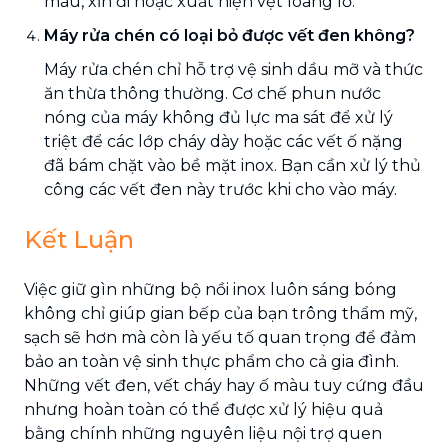
màu, xỉn đi hoặc xuất hiện vệt loang lổ.
Máy rửa chén có loại bỏ được vết đen không?
Máy rửa chén chỉ hỗ trợ vệ sinh dầu mỡ và thức
ăn thừa thông thường. Cơ chế phun nước
nóng của máy không đủ lực ma sát để xử lý
triệt để các lớp cháy dày hoặc các vết ố nặng
đã bám chặt vào bề mặt inox. Bạn cần xử lý thủ
công các vết đen này trước khi cho vào máy.
Kết Luận
Việc giữ gìn những bộ nồi inox luôn sáng bóng
không chỉ giúp gian bếp của bạn trông thẩm mỹ,
sạch sẽ hơn mà còn là yếu tố quan trọng để đảm
bảo an toàn vệ sinh thực phẩm cho cả gia đình.
Những vết đen, vết cháy hay ố màu tuy cứng đầu
nhưng hoàn toàn có thể được xử lý hiệu quả
bằng chính những nguyên liệu nội trợ quen