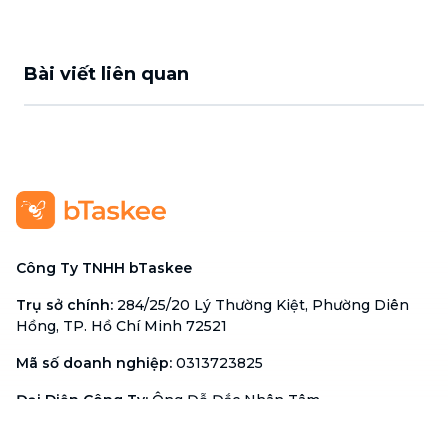
Bài viết liên quan
Công Ty TNHH bTaskee
Trụ sở chính
:
284/25/20 Lý Thường Kiệt, Phường Diên
Hồng, TP. Hồ Chí Minh 72521
Mã số doanh nghiệp
:
0313723825
Đại Diện Công Ty
:
Ông Đỗ Đắc Nhân Tâm
Chức vụ
:
Giám Đốc