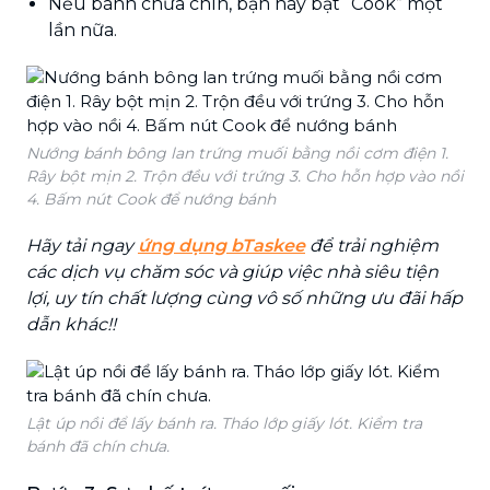
Nếu bánh chưa chín, bạn hãy bật “Cook” một
lần nữa.
Nướng bánh bông lan trứng muối bằng nồi cơm điện 1.
Rây bột mịn 2. Trộn đều với trứng 3. Cho hỗn hợp vào nồi
4. Bấm nút Cook để nướng bánh
Hãy tải ngay
ứng dụng bTaskee
để trải nghiệm
các dịch vụ chăm sóc và giúp việc nhà siêu tiện
lợi, uy tín chất lượng cùng vô số những ưu đãi hấp
dẫn khác!!
Lật úp nồi để lấy bánh ra. Tháo lớp giấy lót. Kiểm tra
bánh đã chín chưa.