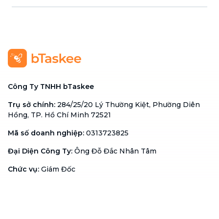
Công Ty TNHH bTaskee
Trụ sở chính
:
284/25/20 Lý Thường Kiệt, Phường Diên
Hồng, TP. Hồ Chí Minh 72521
Mã số doanh nghiệp
:
0313723825
Đại Diện Công Ty
:
Ông Đỗ Đắc Nhân Tâm
Chức vụ
:
Giám Đốc
Hotline
:
1900 636 736
Hỗ trợ khách hàng
:
support@btaskee.com