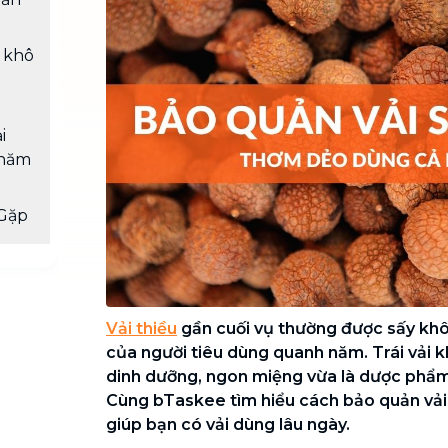
Chuyển nhà trọn gói, không lo dọn
dẹp nơi đi nơi đến
y khô
Vệ sinh công nghiệp
NEW
Vệ sinh chuyên nghiệp cho văn
phòng, nhà xưởng, công trình lớn
i
 năm
Gặp
Vải thiều
gần cuối vụ thường được sấy khô
của người tiêu dùng quanh năm. Trái vải k
dinh dưỡng, ngon miệng vừa là dược phẩm
Cùng bTaskee tìm hiểu cách bảo quản vải
giúp bạn có vải dùng lâu ngày.