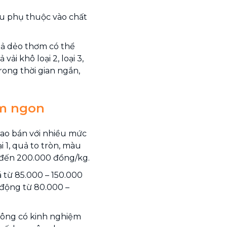
âu phụ thuộc vào chất
quả dẻo thơm có thể
i khô loại 2, loại 3,
ong thời gian ngắn,
ơm ngon
 rao bán với nhiều mức
ại 1, quả to tròn, màu
0 đến 200.000 đồng/kg.
á từ 85.000 – 150.000
o động từ 80.000 –
không có kinh nghiệm