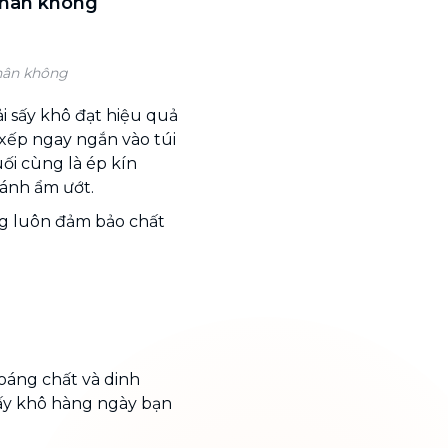
 chân không
chân không
i sấy khô đạt hiệu quả
 xếp ngay ngắn vào túi
ối cùng là ép kín
ránh ẩm ướt.
ng luôn đảm bảo chất
hoáng chất và dinh
 sấy khô hàng ngày bạn