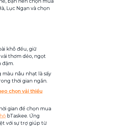
thế, bạn nên chọn mua
 Hà, Lục Ngạn và chọn
oài khô đều, giữ
vải thơm dẻo, ngọt
n đậm.
g màu nâu nhạt là sấy
ong thời gian ngắn.
ẹo chọn vải thiều
hời gian để chọn mua
 hộ
bTaskee. Ứng
t với sự trợ giúp từ