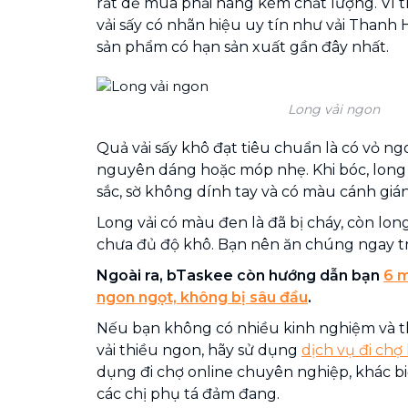
rất dễ mua phải hàng kém chất lượng. Vì 
vải sấy có nhãn hiệu uy tín như vải Thanh
sản phẩm có hạn sản xuất gần đây nhất.
Long vải ngon
Quả vải sấy khô đạt tiêu chuẩn là có vỏ ng
nguyên dáng hoặc móp nhẹ. Khi bóc, long 
sắc, sờ không dính tay và có màu cánh giá
Long vải có màu đen là đã bị cháy, còn lon
chưa đủ độ khô. Bạn nên ăn chúng ngay tr
Ngoài ra, bTaskee còn hướng dẫn bạn
6 m
ngon ngọt, không bị sâu đầu
.
Nếu bạn không có nhiều kinh nghiệm và t
vải thiều ngon, hãy sử dụng
dịch vụ đi chợ
dụng đi chợ online chuyên nghiệp, khác biệ
các chị phụ tá đảm đang.