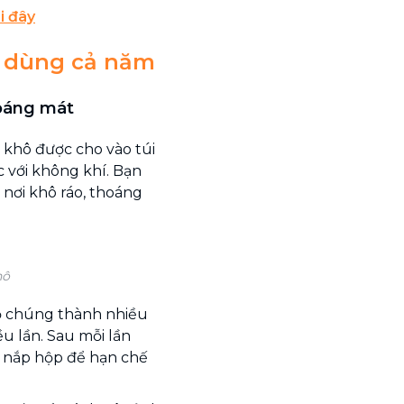
i đây
ô dùng cả năm
hoáng mát
i khô được cho vào túi
úc với không khí. Bạn
ở nơi khô ráo, thoáng
hô
hỏ chúng thành nhiều
u lần. Sau mỗi lần
n nắp hộp để hạn chế