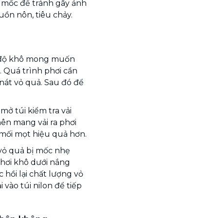
, mốc để tránh gây ảnh
ồn nôn, tiêu chảy.
ủ độ khô mong muốn
 Quá trình phơi cần
 nát vỏ quả. Sau đó để
ở túi kiểm tra vải
ên mang vải ra phơi
mối mọt hiệu quả hơn.
 vỏ quả bị mốc nhẹ
phơi khô dưới nắng
 hồi lại chất lượng vỏ
i vào túi nilon để tiếp