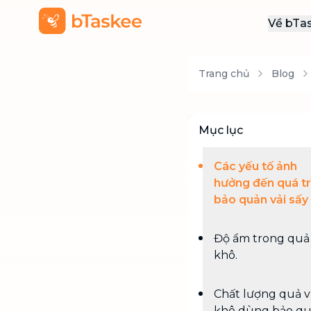
Về bTa
Giới
Trang chủ
Blog
Thôn
Khu
Tuy
Mục lục
Liên
Các yếu tố ảnh
hưởng đến quá tr
bảo quản vải sấy
Độ ẩm trong quả 
khô.
Chất lượng quả v
khô dùng bảo q