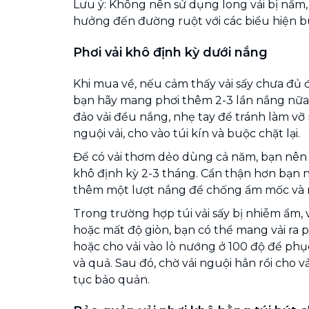
Lưu ý: Không nên sử dụng long vải bị nấm
hưởng đến đường ruột với các biểu hiện bu
Phơi vải khô định kỳ dưới nắng
Khi mua về, nếu cảm thấy vải sấy chưa đ
bạn hãy mang phơi thêm 2-3 lần nắng nữa.
đảo vải đều nắng, nhẹ tay để tránh làm vỡ
nguội vải, cho vào túi kín và buộc chặt lại.
Để có vải thơm dẻo dùng cả năm, bạn nên m
khô định kỳ 2-3 tháng. Cẩn thận hơn bạn n
thêm một lượt nắng để chống ẩm mốc và 
Trong trường hợp túi vải sấy bị nhiễm ẩm,
hoặc mất độ giòn, bạn có thể mang vải ra 
hoặc cho vải vào lò nướng ở 100 độ để phục
và quả. Sau đó, chờ vải nguội hẳn rồi cho vả
tục bảo quản.