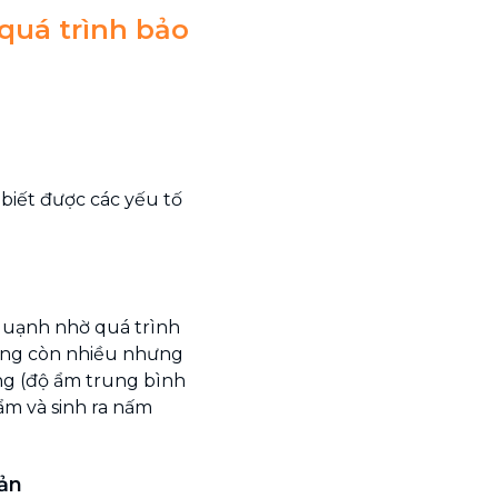
quá trình bảo
 biết được các yếu tố
o quạnh nhờ quá trình
hông còn nhiều nhưng
ờng (độ ẩm trung bình
 ẩm và sinh ra nấm
ản