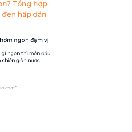
on? Tổng hợp
m đen hấp dẫn
thơm ngon đậm vị
n gì ngon thì món đầu
á chiên giòn nước
ao cơm”.