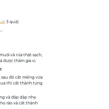
ua
: 3 quả)
..
muối và rửa thật sạch,
 được thấm gia vị.
c
, sau đó cắt miếng vừa
ua thì cắt thành từng
ọng và đập dập nhẹ
 cho ráo và cắt thành