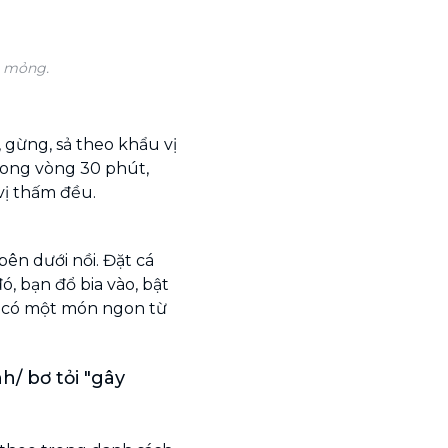
á mỏng.
, gừng, sả theo khẩu vị
trong vòng 30 phút,
vị thấm đều.
bên dưới nồi. Đặt cá
, bạn đổ bia vào, bật
đã có một món ngon từ
/ bơ tỏi "gây