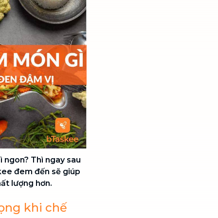
ì ngon? Thì ngay sau
kee đem đến sẽ giúp
ất lượng hơn.
ọng khi chế