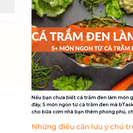
Chuyển nhà trọn gói, không lo dọn
dẹp nơi đi nơi đến
Vệ sinh công nghiệp
NEW
Vệ sinh chuyên nghiệp cho văn
phòng, nhà xưởng, công trình lớn
Nếu bạn chưa biết cá trắm đen làm món g
đây, 5 món ngon từ cá trắm đen mà bTas
cho bữa cơm nhà bạn thêm phong phú, ch
Những điều cần lưu ý chú tr