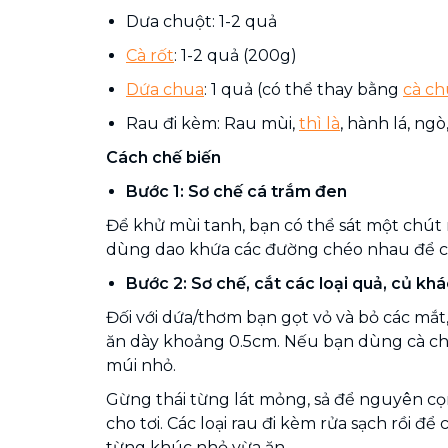
Dưa chuột: 1-2 quả
Cà rốt
: 1-2 quả (200g)
Dứa chua
: 1 quả (có thể thay bằng
cà ch
Rau đi kèm: Rau mùi,
thì là
, hành lá, ngò,.
Cách chế biến
Bước 1: Sơ chế cá trắm đen
Để khử mùi tanh, bạn có thể sát một chút 
dùng dao khứa các đường chéo nhau để cá
Bước 2: Sơ chế, cắt các loại quả, củ khá
Đối với dứa/thơm bạn gọt vỏ và bỏ các mắt
ăn dày khoảng 0.5cm. Nếu bạn dùng cà ch
múi nhỏ.
Gừng thái từng lát mỏng, sả để nguyên c
cho tơi. Các loại rau đi kèm rửa sạch rồi để
từng khúc nhỏ vừa ăn.