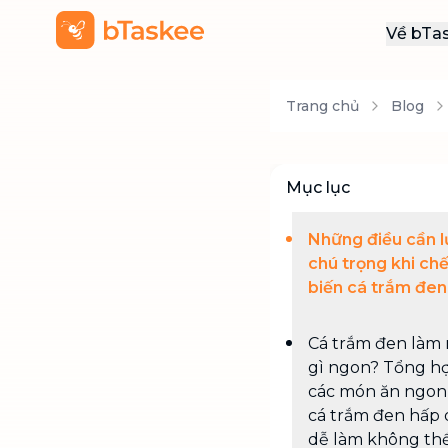
Về bTa
Giới
Trang chủ
Blog
Thôn
Khu
Tuy
Mục lục
Liên
Những điều cần l
chú trọng khi ch
biến cá trắm đen
Cá trắm đen làm
gì ngon? Tổng h
các món ăn ngon
cá trắm đen hấp
dễ làm không th