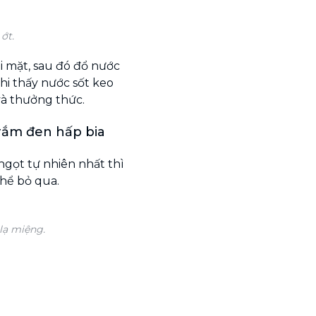
ớt.
i mặt, sau đó đổ nước
khi thấy nước sốt keo
 và thưởng thức.
rắm đen hấp bia
ngọt tự nhiên nhất thì
thể bỏ qua.
lạ miệng.