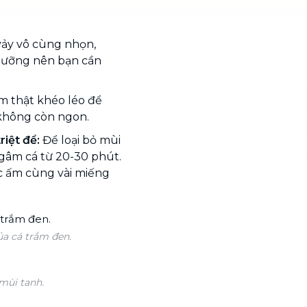
 vảy vô cùng nhọn,
 dưỡng nên bạn cần
àm thật khéo léo để
 không còn ngon.
riệt để:
Để loại bỏ mùi
gâm cá từ 20-30 phút.
c ấm cùng vài miếng
a cá trắm đen.
mùi tanh.