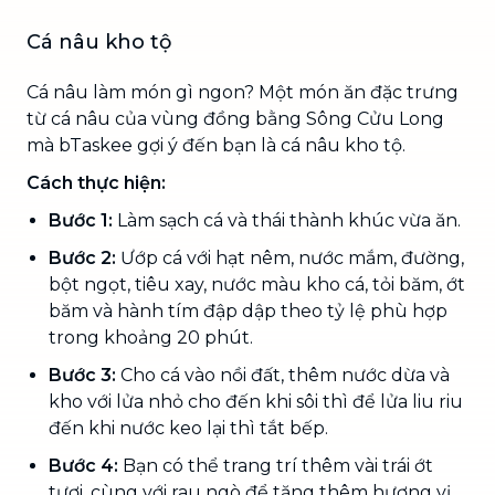
Cá nâu kho tộ
Cá nâu làm món gì ngon? Một món ăn đặc trưng
từ cá nâu của vùng đồng bằng Sông Cửu Long
mà bTaskee gợi ý đến bạn là cá nâu kho tộ.
Cách thực hiện:
Bước 1:
Làm sạch cá và thái thành khúc vừa ăn.
Bước 2:
Ướp cá với hạt nêm, nước mắm, đường,
bột ngọt, tiêu xay, nước màu kho cá, tỏi băm, ớt
băm và hành tím đập dập theo tỷ lệ phù hợp
trong khoảng 20 phút.
Bước 3:
Cho cá vào nồi đất, thêm nước dừa và
kho với lửa nhỏ cho đến khi sôi thì để lửa liu riu
đến khi nước keo lại thì tắt bếp.
Bước 4:
Bạn có thể trang trí thêm vài trái ớt
tươi, cùng với rau ngò để tăng thêm hương vị