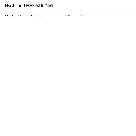
Hotline
:
1900 636 736
Hỗ trợ khách hàng
:
support@btaskee.com
Hỗ trợ doanh nghiệp
:
btaskee4biz.vn@btaskee.com
Việt Nam
Hỗ trợ
Liên hệ
Khiếu nại
Công ty
Về bTaskee
Liên hệ
Tuyển dụng
Câu chuyện người giúp
việc
bTaskee dành cho
Blog