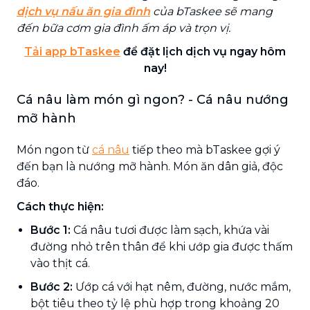
dịch vụ nấu ăn gia đình
của bTaskee sẽ mang
đến bữa cơm gia đình ấm áp và trọn vị.
Tải app bTaskee
để đặt lịch dịch vụ ngay hôm
nay!
Cá nâu làm món gì ngon? - Cá nâu nướng
mỡ hành
Món ngon từ
cá nâu
tiếp theo mà bTaskee gợi ý
đến bạn là nướng mỡ hành. Món ăn dân giả, độc
đáo.
Cách thực hiện:
Bước 1:
Cá nâu tươi được làm sạch, khứa vài
đường nhỏ trên thân để khi ướp gia được thấm
vào thịt cá.
Bước 2:
Ướp cá với hạt nêm, đường, nước mắm,
bột tiêu theo tỷ lệ phù hợp trong khoảng 20