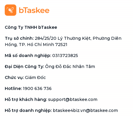
Công Ty TNHH bTaskee
Trụ sở chính
:
284/25/20 Lý Thường Kiệt, Phường Diên
Hồng, TP. Hồ Chí Minh 72521
Mã số doanh nghiệp
:
0313723825
Đại Diện Công Ty
:
Ông Đỗ Đắc Nhân Tâm
Chức vụ
:
Giám Đốc
Hotline
:
1900 636 736
Hỗ trợ khách hàng
:
support@btaskee.com
Hỗ trợ doanh nghiệp
:
btaskee4biz.vn@btaskee.com
Việt Nam
Hỗ trợ