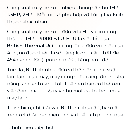
Công suất máy lạnh có nhiều thông số như
1HP,
1.5HP, 2HP
,... Mỗi loại sẽ phù hợp với từng loại kích
thước khác nhau.
Công suất máy lạnh có đơn vị là HP và có công
thức là:
1HP = 9000 BTU
. BTU là viết tắt của
British Thermal Unit
- có nghĩa là đơn vị nhiệt của
Anh, nó được hiểu là số năng lượng cần thiết để
454 gam nước (1 pound nước) tăng lên 1 độ F.
Tóm lại,
BTU
chính là đơn vị thể hiện công suất
làm lạnh của máy, máy công suất càng lớn thì khả
năng làm lạnh càng tốt. Thế nên bạn có thể xem
việc đánh giá chỉ số này như một cách chọn mua
máy lạnh.
Tuy nhiên, chỉ dựa vào
BTU
thì chưa đủ, bạn cần
xem xét dựa trên diện tích và thể tích phòng nữa.
1. Tính theo diện tích