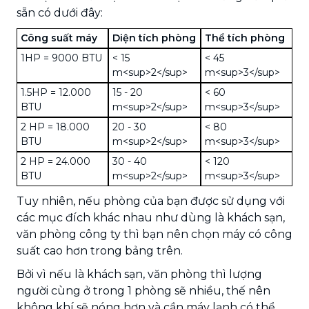
sẵn có dưới đây:
Công suất máy
Diện tích phòng
Thể tích phòng
1HP = 9000 BTU
< 15
< 45
m<sup>2</sup>
m<sup>3</sup>
1.5HP = 12.000
15 - 20
< 60
BTU
m<sup>2</sup>
m<sup>3</sup>
2 HP = 18.000
20 - 30
< 80
BTU
m<sup>2</sup>
m<sup>3</sup>
2 HP = 24.000
30 - 40
< 120
BTU
m<sup>2</sup>
m<sup>3</sup>
Tuy nhiên, nếu phòng của bạn được sử dụng với
các mục đích khác nhau như dùng là khách sạn,
văn phòng công ty thì bạn nên chọn máy có công
suất cao hơn trong bảng trên.
Bởi vì nếu là khách sạn, văn phòng thì lượng
người cùng ở trong 1 phòng sẽ nhiều, thế nên
không khí sẽ nóng hơn và cần máy lạnh có thể