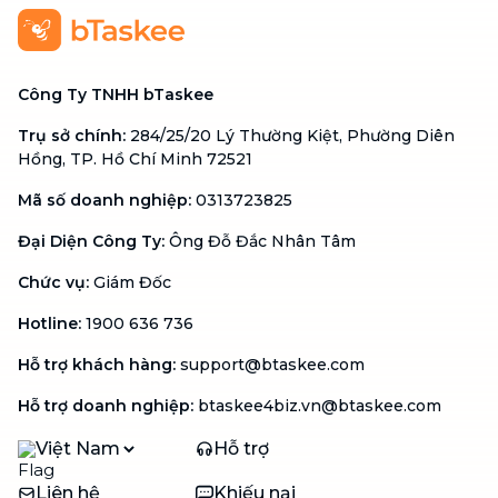
Công Ty TNHH bTaskee
Trụ sở chính
:
284/25/20 Lý Thường Kiệt, Phường Diên
Hồng, TP. Hồ Chí Minh 72521
Mã số doanh nghiệp
:
0313723825
Đại Diện Công Ty
:
Ông Đỗ Đắc Nhân Tâm
Chức vụ
:
Giám Đốc
Hotline
:
1900 636 736
Hỗ trợ khách hàng
:
support@btaskee.com
Hỗ trợ doanh nghiệp
:
btaskee4biz.vn@btaskee.com
Việt Nam
Hỗ trợ
Liên hệ
Khiếu nại