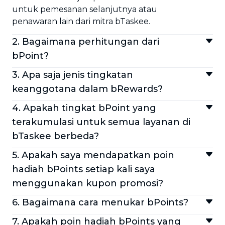
untuk pemesanan selanjutnya atau
penawaran lain dari mitra bTaskee.
2. Bagaimana perhitungan dari
bPoint?
Setiap Rp10.000 sama dengan 1 bPoint.
3. Apa saja jenis tingkatan
Sesuai dengan peringkat saat ini, Anda akan
keanggotana dalam bRewards?
mendapatkan pengganda yang berbeda
bRewards mempunyai 4 tingkat
untuk setiap tingkatan yang Anda dapatkan
4. Apakah tingkat bPoint yang
keanggotaan:
(Silver, Gold, dan Platinum).
terakumulasi untuk semua layanan di
Member: > 0 bPoints
bTaskee berbeda?
Silver: > 200 bPoints
Program bRewards diterapkan secara sama
Gold: > 600 bPoints
5. Apakah saya mendapatkan poin
untuk semua layanan di bTaskee. Poin yang
Platinum: > 3000 bPoints
hadiah bPoints setiap kali saya
terakumulasi yang digunakan untuk
Peringkat Anda akan meningkat berdasarkan
menggunakan kupon promosi?
peringkat keanggotaan adalah sama.
poin yang Anda kumpulkan. Setiap peringkat
Ya! Namun, poin bPoints yang terakumulasi
akan memiliki benefit tersendiri, tergantung
6. Bagaimana cara menukar bPoints?
akan dihitung berdasarkan pengeluaran
pada peringkat yang Anda dapatkan.
Untuk menukar bPoints menjadi bRewards,
untuk menggunakan layanan dan tidak
7. Apakah poin hadiah bPoints yang