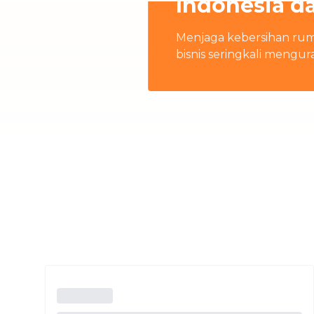
Indonesia d
Menjaga kebersihan rum
bisnis seringkali mengur
rumah terbaik di Indon
keluarga Anda.