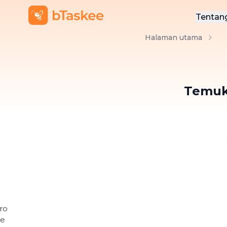
Tentan
Halaman utama
Ten
Hub
Temuk
BLOG BTASKEE
8 Rekomenda