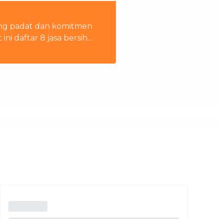
Thailand
ang padat dan komitmen
i daftar 8 jasa bersih
n rumah tangga
Việt Nam