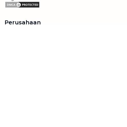
Perusahaan
Tentang Kami
Hubungi Kami
Blog
Menjadi Mitra
Dukungan
Syarat & Ketentuan
Kebijakan Privasi
FAQ