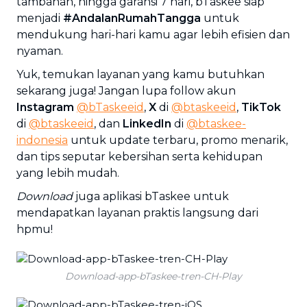
tambahan, hingga garansi 7 hari, bTaskee siap
menjadi
#AndalanRumahTangga
untuk
mendukung hari-hari kamu agar lebih efisien dan
nyaman.
Yuk, temukan layanan yang kamu butuhkan
sekarang juga! Jangan lupa follow akun
Instagram
@bTaskeeid
,
X
di
@btaskeeid
,
TikTok
di
@btaskeeid
, dan
LinkedIn
di
@btaskee-
indonesia
untuk update terbaru, promo menarik,
dan tips seputar kebersihan serta kehidupan
yang lebih mudah.
Download
juga aplikasi bTaskee untuk
mendapatkan layanan praktis langsung dari
hpmu!
Download-app-bTaskee-tren-CH-Play