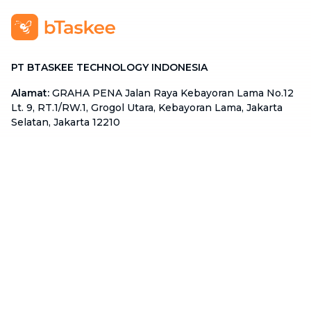
PT BTASKEE TECHNOLOGY INDONESIA
Alamat
:
GRAHA PENA Jalan Raya Kebayoran Lama No.12
Lt. 9, RT.1/RW.1, Grogol Utara, Kebayoran Lama, Jakarta
Selatan, Jakarta 12210
Hotline
:
08111 0007 590
Email
:
cs.id@btaskee.com
Indonesia
Perusahaan
Tentang Kami
Hubungi Kami