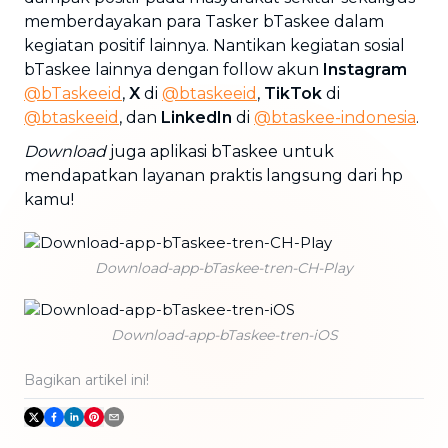
memberdayakan para Tasker bTaskee dalam
kegiatan positif lainnya. Nantikan kegiatan sosial
bTaskee lainnya dengan follow akun
Instagram
@bTaskeeid
,
X
di
@btaskeeid
,
TikTok
di
@btaskeeid
, dan
LinkedIn
di
@btaskee-indonesia
.
Download
juga aplikasi bTaskee untuk
mendapatkan layanan praktis langsung dari hp
kamu!
Download-app-bTaskee-tren-CH-Play
Download-app-bTaskee-tren-iOS
Bagikan artikel ini!