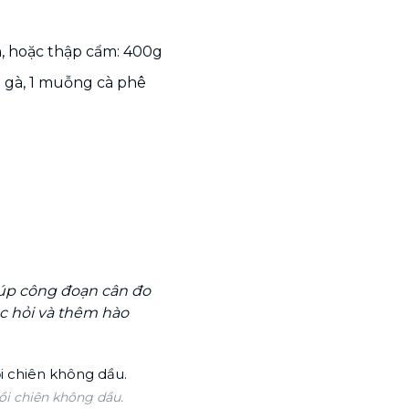
, hoặc thập cẩm: 400g
g gà, 1 muỗng cà phê
iúp công đoạn cân đo
ọc hỏi và thêm hào
i chiên không dầu.