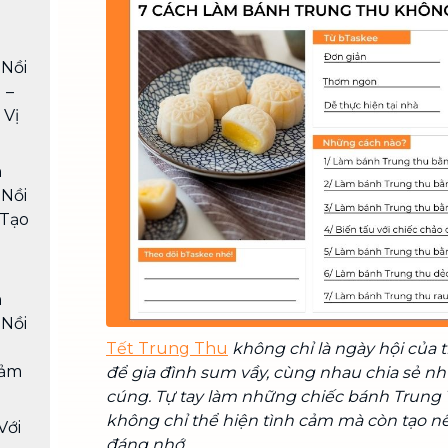
Chuyển nhà trọn gói, không lo dọn
dẹp nơi đi nơi đến
Nồi
Vệ sinh công nghiệp
NEW
 –
Vệ sinh chuyên nghiệp cho văn
 Vị
phòng, nhà xưởng, công trình lớn
h
Nồi
 Tạo
h
Nồi
Tết Trung Thu
không chỉ là ngày hội của 
Cảm
để gia đình sum vầy, cùng nhau chia sẻ 
cúng. Tự tay làm những chiếc bánh Trun
không chỉ thể hiện tình cảm mà còn tạo 
Với
đáng nhớ.