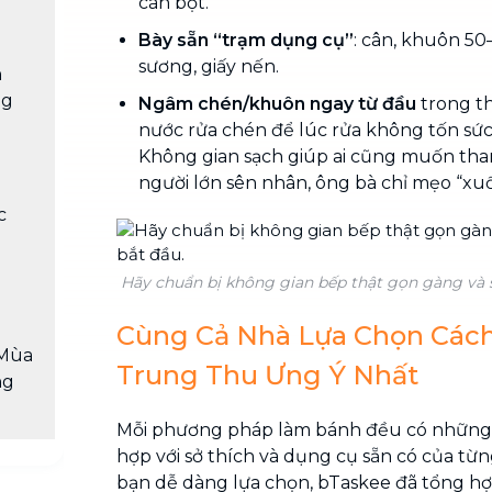
cán bột.
Bày sẵn “trạm dụng cụ”
: cân, khuôn 50–
sương, giấy nến.
h
ng
Ngâm chén/khuôn ngay từ đầu
trong t
nước rửa chén để lúc rửa không tốn sức
n
Không gian sạch giúp ai cũng muốn tham
người lớn sên nhân, ông bà chỉ mẹo “xu
c
Hãy chuẩn bị không gian bếp thật gọn gàng và s
Cùng Cả Nhà Lựa Chọn Các
 Mùa
Trung Thu Ưng Ý Nhất
ng
Mỗi phương pháp làm bánh đều có những 
hợp với sở thích và dụng cụ sẵn có của từn
bạn dễ dàng lựa chọn, bTaskee đã tổng hợ