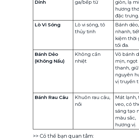
Dính
ga/bếp từ
giòn, lạ m
hương th
đặc trưng.
Lò Vi Sóng
Lò vi sóng, tô
Bánh dẻo,
thủy tinh
nhanh, tiế
kiệm thời 
tối đa.
Bánh Dẻo
Không cần
Vỏ bánh 
(Không Nấu)
nhiệt
mịn, ngọt
thanh, giữ
nguyên h
vị truyền 
Bánh Rau Câu
Khuôn rau câu,
Mát lạnh,
nồi
veo, có th
sáng tạo 
màu sắc,
hương vị.
>> Có thể bạn quan tâm: