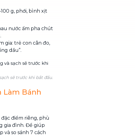
100 g, phới, bình xịt
hau nước ấm pha chút
.
 gia: trẻ con cân đo,
ống dầu”.
ạch sẽ trước khi bắt đầu.
h Làm Bánh
đặc điểm riêng, phù
g gia đình. Để giúp
p và so sánh 7 cách