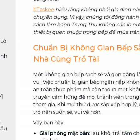
bTaskee
hiểu rằng không phải gia đình nà
chuyên dụng. Vì vậy, chúng tôi đồng hàn
cách làm bánh Trung Thu không cần lò n
thiết bị quen thuộc trong bếp để mùa trăn
h
 Lò
Chuẩn Bị Không Gian Bếp S
ình
Nhà Cùng Trổ Tài
Một không gian bếp sạch sẽ và gọn gàng l
h
vui. Việc chuẩn bị gian bếp ngăn nắp khôn
an toàn thực phẩm mà còn tạo ra một khôn
Vị
truyền cảm hứng để mọi thành viên trong
tham gia. Khi mọi thứ được sắp xếp hợp lý,
trở nên suôn sẻ, vui vẻ hơn.
h
Vậy bạn hãy:
Câu
Giải phóng mặt bàn
: lau khô, trải tấm 