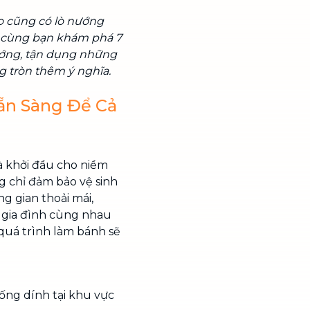
o cũng có lò nướng
h cùng bạn khám phá 7
ướng, tận dụng những
g tròn thêm ý nghĩa.
ẵn Sàng Để Cả
à khởi đầu cho niềm
g chỉ đảm bảo vệ sinh
g gian thoải mái,
 gia đình cùng nhau
 quá trình làm bánh sẽ
chống dính tại khu vực