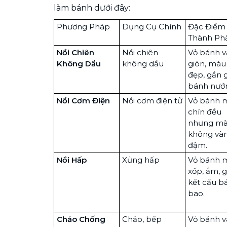
làm bánh dưới đây:
Phương Pháp
Dụng Cụ Chính
Đặc Điểm
Thành P
Nồi Chiên
Nồi chiên
Vỏ bánh 
Không Dầu
không dầu
giòn, màu
đẹp, gần 
bánh nướn
Nồi Cơm Điện
Nồi cơm điện tử
Vỏ bánh 
chín đều
nhưng m
không và
đậm.
Nồi Hấp
Xửng hấp
Vỏ bánh
xốp, ẩm, 
kết cấu b
bao.
Chảo Chống
Chảo, bếp
Vỏ bánh 