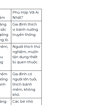
Phù Hợp Với Ai
hẩm
Nhất?
vàng
Gia đình thích
 sắc
vị bánh nướng
giống
truyền thống.
g lò.
mềm,
Người thích thử
nghiệm, muốn
àu
tận dụng thiết
ng
bị quen thuộc.
 mềm
Gia đình có
giống
người lớn tuổi,
ánh
thích bánh
mềm, không
khô.
vàng
Các bé nhỏ