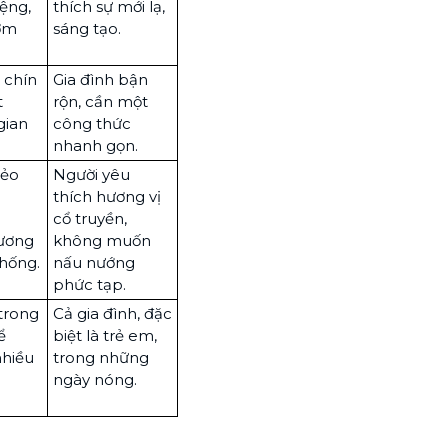
iệng,
thích sự mới lạ,
ơm
sáng tạo.
 chín
Gia đình bận
t
rộn, cần một
gian
công thức
nhanh gọn.
dẻo
Người yêu
thích hương vị
cổ truyền,
ương
không muốn
thống.
nấu nướng
phức tạp.
 trong
Cả gia đình, đặc
ể
biệt là trẻ em,
nhiều
trong những
ngày nóng.