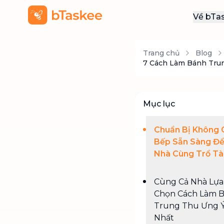
Về bTa
Giới
Trang chủ
Blog
Thôn
7 Cách Làm Bánh Tru
Khu
Tuy
Mục lục
Liên
Chuẩn Bị Không 
Bếp Sẵn Sàng Để
Nhà Cùng Trổ Tà
Cùng Cả Nhà Lựa
Chọn Cách Làm 
Trung Thu Ưng 
Nhất