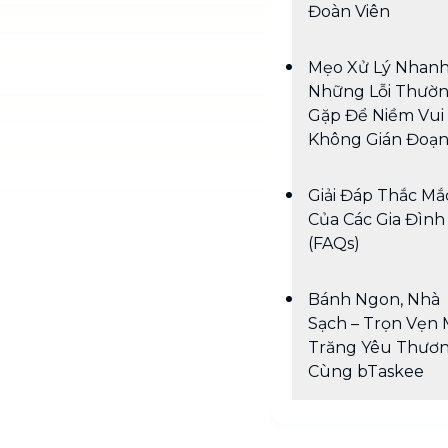
Đoàn Viên
Mẹo Xử Lý Nhan
Những Lỗi Thườ
Gặp Để Niềm Vui
Không Gián Đoạ
Giải Đáp Thắc Mắ
Của Các Gia Đình
(FAQs)
Bánh Ngon, Nhà
Sạch – Trọn Vẹn
Trăng Yêu Thươ
Cùng bTaskee