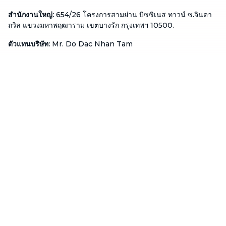
สำนักงานใหญ่
:
654/26 โครงการสามย่าน บิซซิเนส ทาวน์ ซ.จินดา
ถวิล แขวงมหาพฤฒาราม เขตบางรัก กรุงเทพฯ 10500.
ตัวแทนบริษัท
:
Mr. Do Dac Nhan Tam
ตำแหน่ง
:
ผู้อำนวยการ
โทรศัพท์
:
02 113 1345
อีเมล
:
cs-thailand@btaskee.com
Thailand
ช่วยเหลือ
ติดต่อ
บริษัท
เกี่ยวกับเรา
ติดต่อเรา