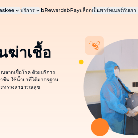
bTaskee
บริการ
bRewards
bPay
บล็อก
เป็นพาร์ทเนอร์กับเรา
บเรา
เป็นทาสเกอร์ของเ
บ
บริการยอดนิยม
าน
เป็นทาสเกอร์ธุรก
บริการที่ได้รับความนิยมมากที่สุดใน
bTaskee
นฆ่าเชื้อ
รา
ทำความสะอาดบ้าน (ตามต้องการ)
บริการทำความสะอาดบ้าน เรียกใช้ได้ทันที
ตามความต้องการของคุณ
คุณจากเชื้อโรค ด้วยบริการ
าชีพ ใช้น้ำยาที่ได้มาตรฐาน
ทำความสะอาดบ้าน (รายเดือน)
ระทรวงสาธารณสุข
บริการทำความสะอาดบ้านเป็นประจำทุก
เดือน ดูแลความสะอาดอย่างต่อเนื่อง
ทำความสะอาดแบบเจาะลึก
ทำความสะอาดบ้านอย่างละเอียดทุกซอกทุก
มุม
ทำความสะอาดโซฟา ผ้าม่าน ที่นอน พรม