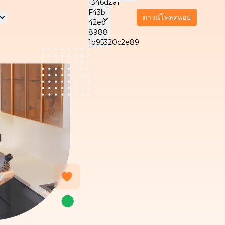
ดาวน์โหลดแอป
รา
ริการดูแลและสนับสนุน
บริการบำรุงรักษาเครื่อง
บริการส
ิจของเรา
ใช้ไฟฟ้า
บริการนวด
ทำคว
NEW
English
ENG
ทำความสะอาดแอร์
สำนัก
ดูแลผู้สูงอายุ
NEW
Malaysia
Thai
THA
Indonesia