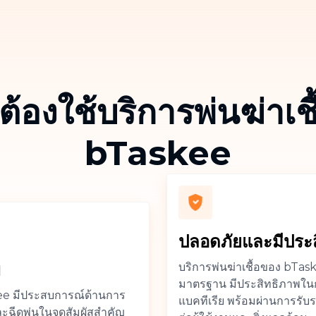
กำจดคราบสกปรกทุกชนิดบนโซฟา ที่นอน
ผ้าม่าน พรม
้องใช้บริการพ่นฆ่าเช
bTaskee
ปลอดภัยและมีประ
พ
บริการพ่นฆ่าเชื้อของ bTaskee
มาตรฐาน มีประสิทธิภาพใน
ee มีประสบการณ์ด้านการ
แบคทีเรีย พร้อมผ่านการรั
และฉีดพ่นในจุดสัมผัสสำคัญ