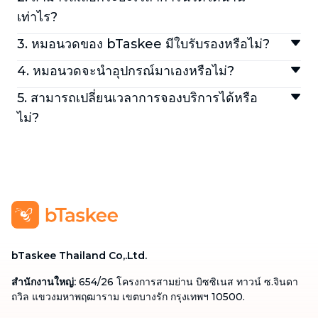
เท่าไร?
ลูกค้าสามารถเลือกได้ 3 ระยะเวลา ได้แก่ 60 นาที, 90
3. หมอนวดของ bTaskee มีใบรับรองหรือไม่?
นาที และ 120 นาที
หมอนวดของ bTaskee เป็นผู้เชี่ยวชาญที่มี
4. หมอนวดจะนำอุปกรณ์มาเองหรือไม่?
ประสบการณ์ และมีใบรับรองจากกรมสนับสนุนบริการ
ใช่ หมอนวดจะนำอุปกรณ์มาเองครบครัน เช่น เบาะ
สุขภาพ (สบส.)
5. สามารถเปลี่ยนเวลาการจองบริการได้หรือ
นวด น้ำมัน ยาหม่อง และผ้าคลุม
ไม่?
สามารถเปลี่ยนเวลาได้ผ่านแอปพลิเคชัน bTaskee
หรือหากต้องการความช่วยเหลือสามารถติดต่อฝ่าย
บริการลูกค้าที่ 02-113-1345
bTaskee Thailand Co,.Ltd.
สำนักงานใหญ่
:
654/26 โครงการสามย่าน บิซซิเนส ทาวน์ ซ.จินดา
ถวิล แขวงมหาพฤฒาราม เขตบางรัก กรุงเทพฯ 10500.