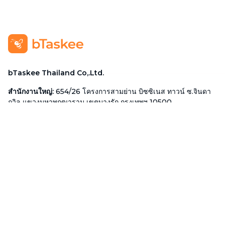
bTaskee Thailand Co,.Ltd.
สำนักงานใหญ่
:
654/26 โครงการสามย่าน บิซซิเนส ทาวน์ ซ.จินดา
ถวิล แขวงมหาพฤฒาราม เขตบางรัก กรุงเทพฯ 10500.
ตัวแทนบริษัท
:
Mr. Do Dac Nhan Tam
ตำแหน่ง
:
ผู้อำนวยการ
โทรศัพท์
:
02 113 1345
อีเมล
:
cs-thailand@btaskee.com
Thailand
ช่วยเหลือ
ติดต่อ