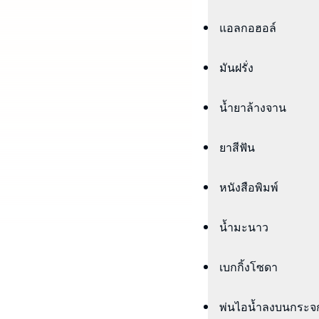
แอลกอฮอล์
มันฝรั่ง
น้ำยาล้างจาน
ยาสีฟัน
หนังสือพิมพ์
น้ำมะนาว
เบกกิ้งโซดา
พ่นไอน้ำลงบนกระจ