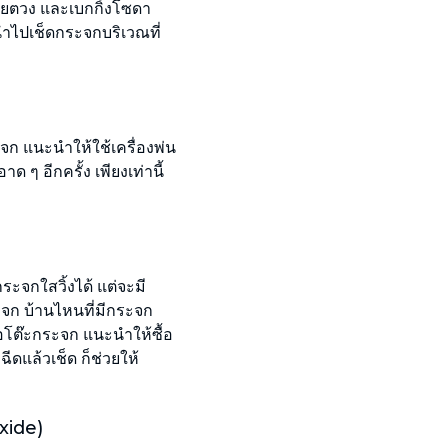
วยตวง และเบกกิ้งโซดา
นำไปเช็ดกระจกบริเวณที่
จก แนะนำให้ใช้เครื่องพ่น
 ๆ อีกครั้ง เพียงเท่านี้
ะจกใสวิ้งได้ แต่จะมี
จก บ้านไหนที่มีกระจก
อโต๊ะกระจก แนะนำให้ซื้อ
ีดแล้วเช็ด ก็ช่วยให้
xide)