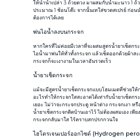
ให้นำน้ำเปล่า 3 ถ้วยตวง มาผสมกับน้ำมะนาว 1 ถ้
ประมาณ 1 ช้อนโต๊ะ จากนั้นเทใส่ขวดสเปรย์ ก่อน
ต้องการได้เลย
พ่นไอน้ำลงบนกระจก
หากใครที่ไม่ค่อยมีเวลาที่จะผสมสูตรน้ำยาเช็ดกระ
ไอน้ำมาพ่นให้ทั่วทั้งกระจก แล้วเช็ดออกด้วยผ้าสะอาด
กระจกก็จะเงางามในเวลาอันรวดเร็ว
น้ำยาเช็ดกระจก
แม้จะมีสูตรน้ำยาเช็ดกระจกแบบโฮมเมดที่ช่วยให้กร
อะไรทำให้กระจกใสสะอาดได้เท่ากับน้ำยาเช็ดกระ
เยอะ ไม่ว่าจะกระจกประตู หน้าต่าง กระจกเงา หรื
น้ำยาเช็ดกระจกติดบ้านเอาไว้ ไม่ต้องผสมเอง เพียงฉ
กระจกกลับมาใส ไร้คราบสกปรกกวนใจ
ไฮโดรเจนเปอร์ออกไซด์ (Hydrogen pero