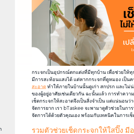
กำจดคราบสกปรกทุกชนิดบนโซฟา ที่นอน
ผ้าม่าน พรม
กระจกเป็นอุปกรณ์ตกแต่งที่มีทุกบ้าน เพื่อช่วยให
มีการสะท้อนแสงได้ แต่หากกระจกที่ดูหมอง เป็นค
สะอาด
ทำให้ภายในบ้านนั้นดูเก่า สกปรก และไม่น่าอ
ของผู้อยู่อาศัยเช่นเดียวกัน ฉะนั้นแล้ว การทำค
เช็ดกระจกให้สะอาดจึงเป็นสิ่งจำเป็น แต่แน่นอนว่า
จัดการยาก เรา bTaskee จะพามาดูตัวช่วยในกา
จัดการได้ด้วยตัวคุณเอง พร้อมกับเทคนิคในการเช
รวมตัวช่วยเช็ดกระจกให้ใสปิ๊ง มีอ
ก