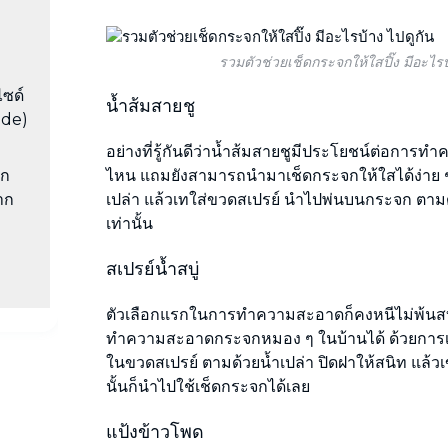
รวมตัวช่วยเช็ดกระจกให้ใสปิ๊ง มีอะไรบ
ซด์
น้ำส้มสายชู
ide)
อย่างที่รู้กันดีว่าน้ำส้มสายชูมีประโยชน์ต่อก
ไหน แถมยังสามารถนำมาเช็ดกระจกให้ใสได้ง่าย
จก
เปล่า แล้วเทใส่ขวดสเปรย์ นำไปพ่นบนกระจก ตามด้
าก
เท่านั้น
สเปรย์น้ำสบู่
ตัวเลือกแรกในการทำความสะอาดก็คงหนีไม่พ้นสบ
ทำความสะอาดกระจกหมอง ๆ ในบ้านได้ ด้วยการเท
ในขวดสเปรย์ ตามด้วยน้ำเปล่า ปิดฝาให้สนิท แล้วเ
นั้นก็นำไปใช้เช็ดกระจกได้เลย
แป้งข้าวโพด