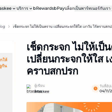
bTaskee
บริการ
bRewards
bPay
บล็อก
เป็นพาร์ทเนอร์กับเรา
บเรา
เป็นทาสเกอร์ของเ
บ
log
เช็ดกระจก ไม่ให้เป็นคราบ เปลี่ยนกระจกให้ใส เงาวับ ไร้คราบสก
บริการยอดนิยม
าน
เป็นทาสเกอร์ธุรก
บริการที่ได้รับความนิยมมากที่สุดใน
bTaskee
รา
เช็ดกระจก ไม่ให้เป็
ทำความสะอาดบ้าน (ตามต้องการ)
บริการทำความสะอาดบ้าน เรียกใช้ได้ทันที
เปลี่ยนกระจกให้ใส เง
ตามความต้องการของคุณ
กให้
ทำความสะอาดบ้าน (รายเดือน)
ดูกัน
คราบสกปรก
บริการทำความสะอาดบ้านเป็นประจำทุก
เดือน ดูแลความสะอาดอย่างต่อเนื่อง
ผู้เขียน
วันที่อั
ทำความสะอาดแบบเจาะลึก
04/11/
btaskee
ทำความสะอาดบ้านอย่างละเอียดทุกซอกทุก
มุม
ทำความสะอาดโซฟา ผ้าม่าน ที่นอน พรม