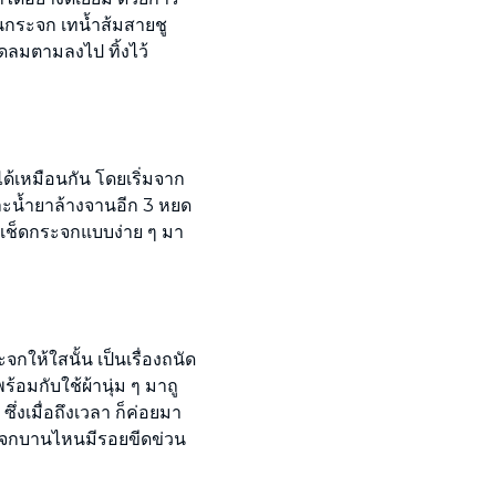
ูบนกระจก เทน้ำส้มสายชู
ัดลมตามลงไป ทิ้งไว้
เหมือนกัน โดยเริ่มจาก
และน้ำยาล้างจานอีก 3 หยด
้ำยาเช็ดกระจกแบบง่าย ๆ มา
ให้ใสนั้น เป็นเรื่องถนัด
อมกับใช้ผ้านุ่ม ๆ มาถู
ึ่งเมื่อถึงเวลา ก็ค่อยมา
ระจกบานไหนมีรอยขีดข่วน