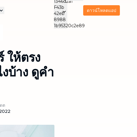
ดาวน์โหลดแอป
รา
ริการดูแลและสนับสนุน
บริการบำรุงรักษาเครื่อง
บริการส
ิจของเรา
ใช้ไฟฟ้า
บริการนวด
ทำคว
NEW
Thai
THA
ทำความสะอาดแอร์
สำนัก
ดูแลผู้สูงอายุ
NEW
์ ให้ตรง
Thailand
งบ้าง ดูคำ
ปเดต
/2022