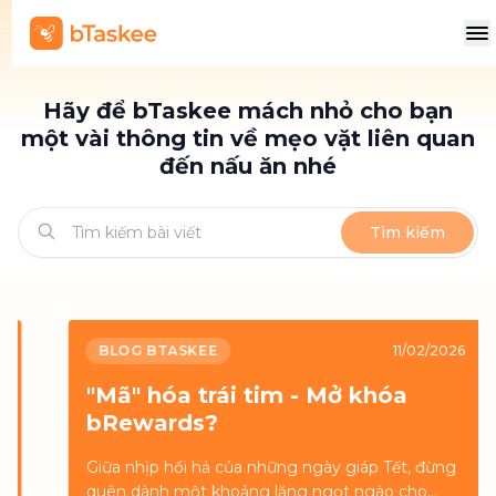
Hãy để bTaskee mách nhỏ cho bạn
một vài thông tin về mẹo vặt liên quan
đến nấu ăn nhé
Tìm kiếm
BLOG BTASKEE
11/02/2026
"Mã" hóa trái tim - Mở khóa
bRewards?
Giữa nhịp hối hả của những ngày giáp Tết, đừng
quên dành một khoảng lặng ngọt ngào cho