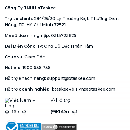
Công Ty TNHH bTaskee
Trụ sở chính
:
284/25/20 Lý Thường Kiệt, Phường Diên
Hồng, TP. Hồ Chí Minh 72521
Mã số doanh nghiệp
:
0313723825
Đại Diện Công Ty
:
Ông Đỗ Đắc Nhân Tâm
Chức vụ
:
Giám Đốc
Hotline
:
1900 636 736
Hỗ trợ khách hàng
:
support@btaskee.com
Hỗ trợ doanh nghiệp
:
btaskee4biz.vn@btaskee.com
Việt Nam
Hỗ trợ
Liên hệ
Khiếu nại